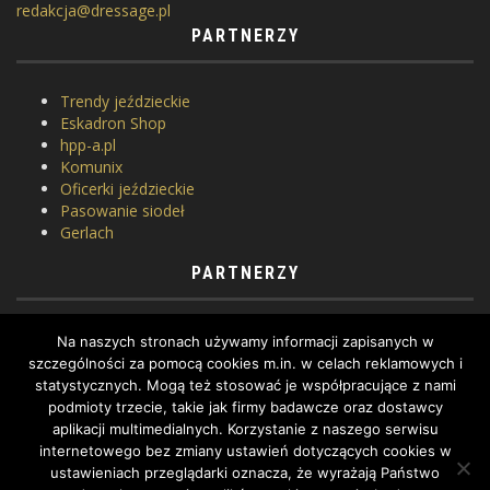
redakcja@dressage.pl
PARTNERZY
Trendy jeździeckie
Eskadron Shop
hpp-a.pl
Komunix
Oficerki jeździeckie
Pasowanie siodeł
Gerlach
PARTNERZY
Horse Equipment
Na naszych stronach używamy informacji zapisanych w
Siodlarnia
szczególności za pomocą cookies m.in. w celach reklamowych i
Szkoła jeździectwa
statystycznych. Mogą też stosować je współpracujące z nami
WhatToDo
podmioty trzecie, takie jak firmy badawcze oraz dostawcy
Yard Equites
aplikacji multimedialnych. Korzystanie z naszego serwisu
Cztery Kopyta
internetowego bez zmiany ustawień dotyczących cookies w
ustawieniach przeglądarki oznacza, że wyrażają Państwo