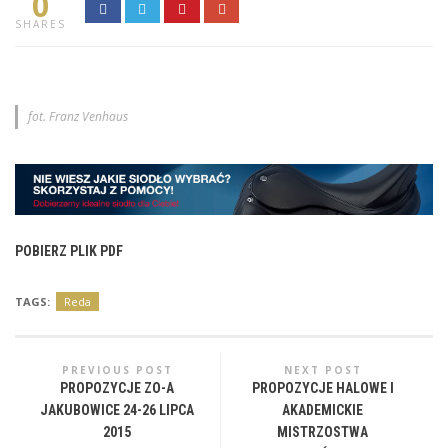
0
SHARES
fot. Franz Venhaus
POBIERZ PLIK PDF
TAGS:
Reda
PREVIOUS POST
NEXT POST
PROPOZYCJE ZO-A
PROPOZYCJE HALOWE I
JAKUBOWICE 24-26 LIPCA
AKADEMICKIE
2015
MISTRZOSTWA