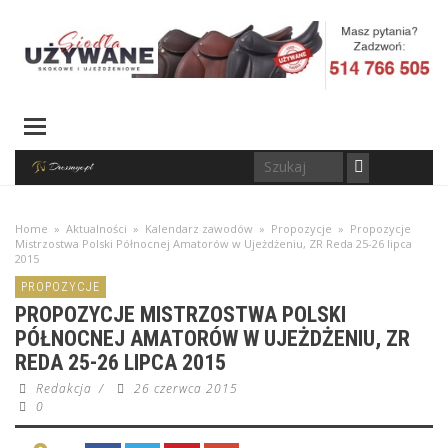
Home
»
Aktualności
»
Kalendarz zawodów
»
Propozycje
»
Propozycje
Mistrzostwa Polski Północnej Amatorów w Ujeżdżeniu, ZR Reda 25-26 lipca
2015
PROPOZYCJE
PROPOZYCJE MISTRZOSTWA POLSKI
PÓŁNOCNEJ AMATORÓW W UJEŻDŻENIU, ZR
REDA 25-26 LIPCA 2015
Redakcja
/
26 czerwca 2015
0