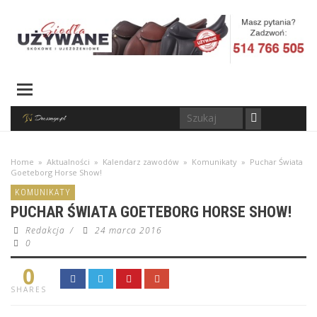
Home
»
Aktualności
»
Kalendarz zawodów
»
Komunikaty
»
Puchar Świata
Goeteborg Horse Show!
KOMUNIKATY
PUCHAR ŚWIATA GOETEBORG HORSE SHOW!
Redakcja
/
24 marca 2016
0
0
SHARES