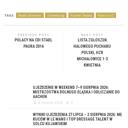
TAGS:
Beata Stremler
Goeteborg
Puchar Świata
Rubicon D
PREVIOUS POST
NEXT POST
POLACY NA CDI STADL
LISTA ZGŁOSZEŃ
PAURA 2016
HALOWEGO PUCHARU
POLSKI, HZR
MICHAŁOWICE 1-3
KWIETNIA
UJEŻDŻENIE W WEEKEND 7–9 SIERPNIA 2026:
MISTRZOSTWA DOLNEGO ŚLĄSKA I ODLICZANIE DO
AACHEN
6 sierpnia 2026
0
WYNIKI UJEŻDŻENIA 27 LIPCA – 2 SIERPNIA 2026: ME
KUCÓW W LE MANS I TOP DRESSAGE TALENT W
SOLCU KUJAWSKIM