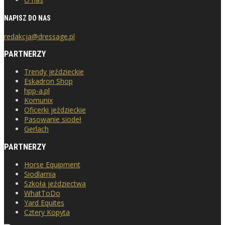
NAPISZ DO NAS
redakcja@dressage.pl
PARTNERZY
Trendy jeździeckie
Eskadron Shop
hpp-a.pl
Komunix
Oficerki jeździeckie
Pasowanie siodeł
Gerlach
PARTNERZY
Horse Equipment
Siodlarnia
Szkoła jeździectwa
WhatToDo
Yard Equites
Cztery Kopyta