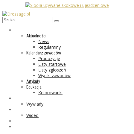
AKTUALNOŚCI
Aktualności
News
Regulaminy
Kalendarz zawodów
Propozycje
Listy startowe
Listy zgłoszeń
Wyniki zawodów
Artykuły
Edukacja
Kolorowanki
LIFESTYLE
Wywiady
GALERIA
Wideo
MARKET
PROGRAMY