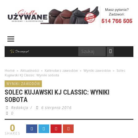
Home
»
Aktualności
»
Kalendarz zawodów
»
Wyniki zawodów
»
Solec
Kujawski KJ Classic: Wyniki sobota
WYNIKI ZAWODÓW
SOLEC KUJAWSKI KJ CLASSIC: WYNIKI
SOBOTA
Redakcja
/
6 sierpnia 2016
0
0
SHARES