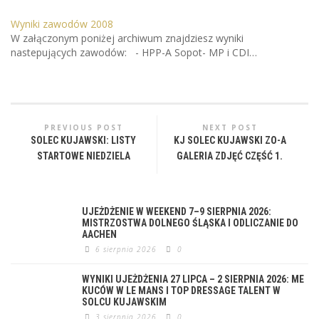
Wyniki zawodów 2008
W załączonym poniżej archiwum znajdziesz wyniki
nastepujących zawodów: - HPP-A Sopot- MP i CDI…
PREVIOUS POST
NEXT POST
SOLEC KUJAWSKI: LISTY
KJ SOLEC KUJAWSKI ZO-A
STARTOWE NIEDZIELA
GALERIA ZDJĘĆ CZĘŚĆ 1.
UJEŻDŻENIE W WEEKEND 7–9 SIERPNIA 2026:
MISTRZOSTWA DOLNEGO ŚLĄSKA I ODLICZANIE DO
AACHEN
6 sierpnia 2026
0
WYNIKI UJEŻDŻENIA 27 LIPCA – 2 SIERPNIA 2026: ME
KUCÓW W LE MANS I TOP DRESSAGE TALENT W
SOLCU KUJAWSKIM
3 sierpnia 2026
0