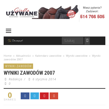
Home
»
Aktualności
»
Kalendarz zawodów
»
Wyniki zawodów
»
Wyniki
zawodów 2007
WYNIKI ZAWODÓW
WYNIKI ZAWODÓW 2007
Redakcja
/
6 stycznia 2014
0
0
SHARES