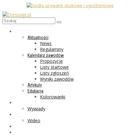
AKTUALNOŚCI
Aktualności
News
Regulaminy
Kalendarz zawodów
Propozycje
Listy startowe
Listy zgłoszeń
Wyniki zawodów
Artykuły
Edukacja
Kolorowanki
LIFESTYLE
Wywiady
GALERIA
Wideo
MARKET
PROGRAMY