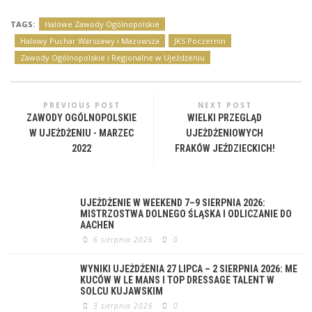
TAGS:
Halowe Zawody Ogólnopolskie
Halowy Puchar Warszawy i Mazowsza
JKS Poczernin
Zawody Ogólnopolskie i Regionalne w Ujeżdżeniu
PREVIOUS POST
NEXT POST
ZAWODY OGÓLNOPOLSKIE
WIELKI PRZEGLĄD
W UJEŻDŻENIU - MARZEC
UJEŻDŻENIOWYCH
2022
FRAKÓW JEŹDZIECKICH!
UJEŻDŻENIE W WEEKEND 7–9 SIERPNIA 2026:
MISTRZOSTWA DOLNEGO ŚLĄSKA I ODLICZANIE DO
AACHEN
6 sierpnia 2026
0
WYNIKI UJEŻDŻENIA 27 LIPCA – 2 SIERPNIA 2026: ME
KUCÓW W LE MANS I TOP DRESSAGE TALENT W
SOLCU KUJAWSKIM
3 sierpnia 2026
0