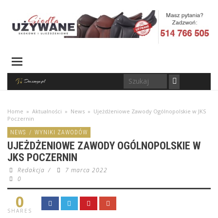
Home
»
Aktualności
»
News
»
Ujeżdżeniowe Zawody Ogólnopolskie w JKS
Poczernin
NEWS
/
WYNIKI ZAWODÓW
UJEŻDŻENIOWE ZAWODY OGÓLNOPOLSKIE W
JKS POCZERNIN
Redakcja
/
7 marca 2022
0
0
SHARES