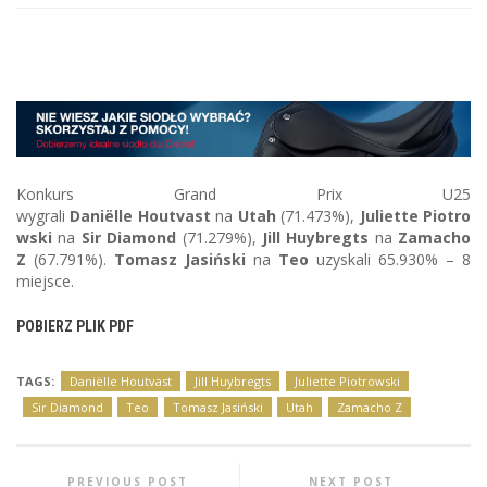
Konkurs Grand Prix U25
wygrali
Daniëlle Houtvast
na
Utah
(71.473%),
Juliette Piotro
wski
na
Sir Diamond
(71.279%),
Jill Huybregts
na
Zamacho
Z
(67.791%).
Tomasz Jasiński
na
Teo
uzyskali 65.930% – 8
miejsce.
POBIERZ PLIK PDF
TAGS:
Daniëlle Houtvast
Jill Huybregts
Juliette Piotrowski
Sir Diamond
Teo
Tomasz Jasiński
Utah
Zamacho Z
PREVIOUS POST
NEXT POST