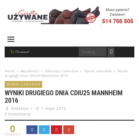
Home
»
Aktualności
»
Kalendarz zawodów
»
Wyniki zawodów
»
Wyniki
drugiego dnia CDIU25 Mannheim 2016
WYNIKI ZAWODÓW
WYNIKI DRUGIEGO DNIA CDIU25 MANNHEIM
2016
Redakcja
/
1 maja 2016
0 Komentarzy
0
SHARES