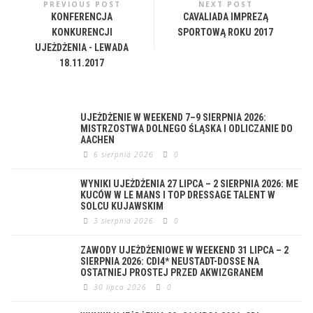
PREVIOUS POST
NEXT POST
KONFERENCJA
CAVALIADA IMPREZĄ
KONKURENCJI
SPORTOWĄ ROKU 2017
UJEŻDŻENIA - LEWADA
18.11.2017
UJEŻDŻENIE W WEEKEND 7–9 SIERPNIA 2026:
MISTRZOSTWA DOLNEGO ŚLĄSKA I ODLICZANIE DO
AACHEN
6 sierpnia 2026
0
WYNIKI UJEŻDŻENIA 27 LIPCA – 2 SIERPNIA 2026: ME
KUCÓW W LE MANS I TOP DRESSAGE TALENT W
SOLCU KUJAWSKIM
3 sierpnia 2026
0
ZAWODY UJEŻDŻENIOWE W WEEKEND 31 LIPCA – 2
SIERPNIA 2026: CDI4* NEUSTADT-DOSSE NA
OSTATNIEJ PROSTEJ PRZED AKWIZGRANEM
30 lipca 2026
0