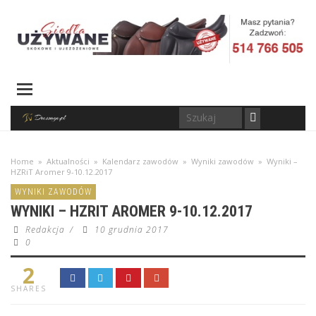
Home
»
Aktualności
»
Kalendarz zawodów
»
Wyniki zawodów
»
Wyniki –
HZRiT Aromer 9-10.12.2017
WYNIKI ZAWODÓW
WYNIKI – HZRIT AROMER 9-10.12.2017
Redakcja
/
10 grudnia 2017
0
2
SHARES