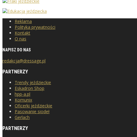
Reklama
Polityka prywatności
Kontakt
O nas
NAPISZ DO NAS
redakcja@dressage.pl
PARTNERZY
Trendy jeździeckie
Eskadron Shop
hpp-a.pl
Komunix
Oficerki jeździeckie
Pasowanie siodeł
Gerlach
PARTNERZY