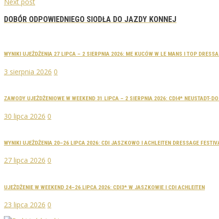
Next post
DOBÓR ODPOWIEDNIEGO SIODŁA DO JAZDY KONNEJ
WYNIKI UJEŻDŻENIA 27 LIPCA – 2 SIERPNIA 2026: ME KUCÓW W LE MANS I TOP DRES
3 sierpnia 2026
0
ZAWODY UJEŻDŻENIOWE W WEEKEND 31 LIPCA – 2 SIERPNIA 2026: CDI4* NEUSTADT-
30 lipca 2026
0
WYNIKI UJEŻDŻENIA 20–26 LIPCA 2026: CDI JASZKOWO I ACHLEITEN DRESSAGE FESTIV
27 lipca 2026
0
UJEŻDŻENIE W WEEKEND 24–26 LIPCA 2026: CDI3* W JASZKOWIE I CDI ACHLEITEN
23 lipca 2026
0