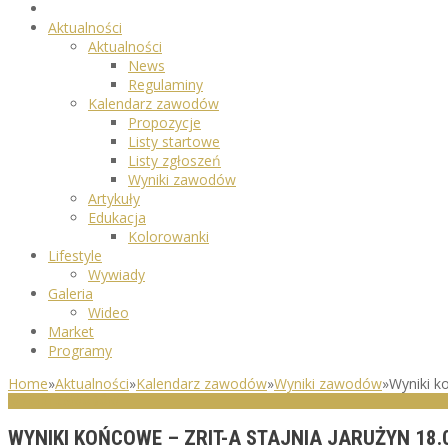
Aktualności
Aktualności
News
Regulaminy
Kalendarz zawodów
Propozycje
Listy startowe
Listy zgłoszeń
Wyniki zawodów
Artykuły
Edukacja
Kolorowanki
Lifestyle
Wywiady
Galeria
Wideo
Market
Programy
Home
»
Aktualności
»
Kalendarz zawodów
»
Wyniki zawodów
»
Wyniki k
WYNIKI ZAWODÓW
WYNIKI KOŃCOWE – ZRIT-A STAJNIA JARUŻYN 18.