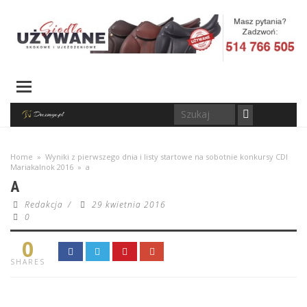
Home
»
Wyniki z pierwszego dnia i listy startowe na sobotnie konkursy CDI
Mariakalnok 2016
»
a
A
Redakcja
/
29 kwietnia 2016
0
0
SHARES