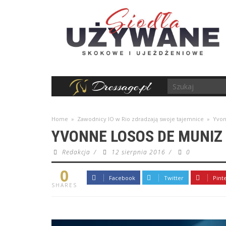
Home
»
Zawodnicy IO w Rio zdradzają swoje tajemnice
»
Yvon
YVONNE LOSOS DE MUNIZ
Redakcja
/
12 sierpnia 2016
/
0
0
Facebook
Twitter
Pint
SHARES