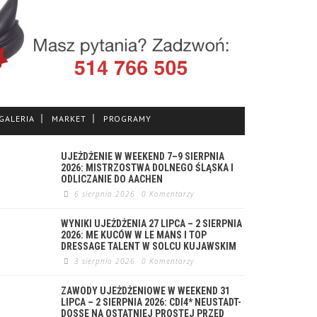
GALERIA
MARKET
PROGRAMY
UJEŻDŻENIE W WEEKEND 7–9 SIERPNIA
2026: MISTRZOSTWA DOLNEGO ŚLĄSKA I
ODLICZANIE DO AACHEN
6 sierpnia 2026
0 Komentarzy
WYNIKI UJEŻDŻENIA 27 LIPCA – 2 SIERPNIA
2026: ME KUCÓW W LE MANS I TOP
DRESSAGE TALENT W SOLCU KUJAWSKIM
3 sierpnia 2026
0 Komentarzy
ZAWODY UJEŻDŻENIOWE W WEEKEND 31
LIPCA – 2 SIERPNIA 2026: CDI4* NEUSTADT-
DOSSE NA OSTATNIEJ PROSTEJ PRZED