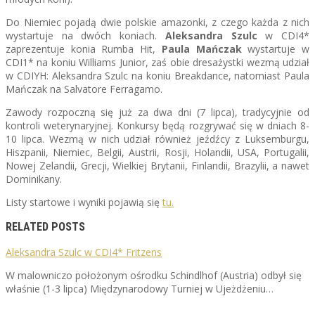
Do Niemiec pojadą dwie polskie amazonki, z czego każda z nich
wystartuje na dwóch koniach.
Aleksandra Szulc
w CDI4*
zaprezentuje konia Rumba Hit,
Paula Mańczak
wystartuje w
CDI1* na koniu Williams Junior, zaś obie dresażystki wezmą udział
w CDIYH: Aleksandra Szulc na koniu Breakdance, natomiast Paula
Mańczak na Salvatore Ferragamo.
Zawody rozpoczną się już za dwa dni (7 lipca), tradycyjnie od
kontroli weterynaryjnej. Konkursy będą rozgrywać się w dniach 8-
10 lipca. Wezmą w nich udział również jeźdźcy z Luksemburgu,
Hiszpanii, Niemiec, Belgii, Austrii, Rosji, Holandii, USA, Portugalii,
Nowej Zelandii, Grecji, Wielkiej Brytanii, Finlandii, Brazylii, a nawet
Dominikany.
Listy startowe i wyniki pojawią się
tu.
RELATED POSTS
Aleksandra Szulc w CDI4* Fritzens
W malowniczo położonym ośrodku Schindlhof (Austria) odbył się
właśnie (1-3 lipca) Międzynarodowy Turniej w Ujeżdżeniu…