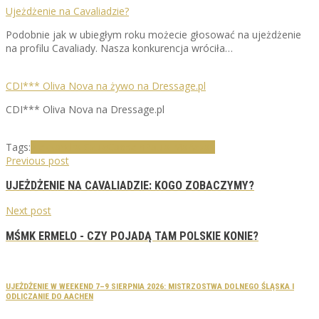
Ujeżdżenie na Cavaliadzie?
Podobnie jak w ubiegłym roku możecie głosować na ujeżdżenie
na profilu Cavaliady. Nasza konkurencja wróciła…
CDI*** Oliva Nova na żywo na Dressage.pl
CDI*** Oliva Nova na Dressage.pl
Tags:
Aleksandra Szulc
Cappeln
Paula Mańczak
Previous post
UJEŻDŻENIE NA CAVALIADZIE: KOGO ZOBACZYMY?
Next post
MŚMK ERMELO - CZY POJADĄ TAM POLSKIE KONIE?
UJEŻDŻENIE W WEEKEND 7–9 SIERPNIA 2026: MISTRZOSTWA DOLNEGO ŚLĄSKA I
ODLICZANIE DO AACHEN