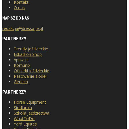
Kontakt
O nas
NAPISZ DO NAS
redakcja@dressage.pl
PARTNERZY
Trendy jeździeckie
Eskadron Shop
hpp-a.pl
Komunix
Oficerki jeździeckie
Pasowanie siodeł
Gerlach
PARTNERZY
Horse Equipment
Siodlarnia
Szkoła jeździectwa
WhatToDo
Yard Equites