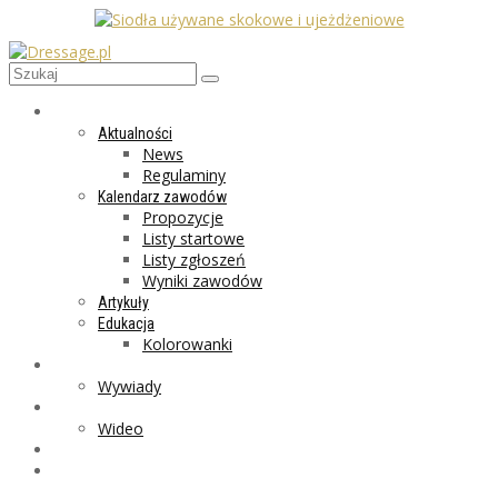
AKTUALNOŚCI
Aktualności
News
Regulaminy
Kalendarz zawodów
Propozycje
Listy startowe
Listy zgłoszeń
Wyniki zawodów
Artykuły
Edukacja
Kolorowanki
LIFESTYLE
Wywiady
GALERIA
Wideo
MARKET
PROGRAMY