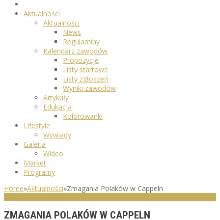
Aktualności
Aktualności
News
Regulaminy
Kalendarz zawodów
Propozycje
Listy startowe
Listy zgłoszeń
Wyniki zawodów
Artykuły
Edukacja
Kolorowanki
Lifestyle
Wywiady
Galeria
Wideo
Market
Programy
Home
»
Aktualności
»
Zmagania Polaków w Cappeln
AKTUALNOŚCI
ZMAGANIA POLAKÓW W CAPPELN