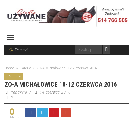
Home
»
Galeria
»
ZO-A Michałowice 10-12 czerwca 2016
GALERIA
ZO-A MICHAŁOWICE 10-12 CZERWCA 2016
Redakcja
/
14 czerwca 2016
0
0
SHARES