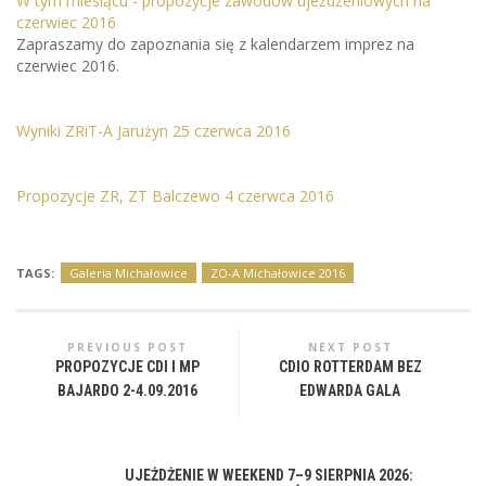
W tym miesiącu - propozycje zawodów ujeżdżeniowych na
czerwiec 2016
Zapraszamy do zapoznania się z kalendarzem imprez na
czerwiec 2016.
Wyniki ZRiT-A Jarużyn 25 czerwca 2016
Propozycje ZR, ZT Balczewo 4 czerwca 2016
TAGS:
Galeria Michałowice
ZO-A Michałowice 2016
PREVIOUS POST
NEXT POST
PROPOZYCJE CDI I MP
CDIO ROTTERDAM BEZ
BAJARDO 2-4.09.2016
EDWARDA GALA
UJEŻDŻENIE W WEEKEND 7–9 SIERPNIA 2026: