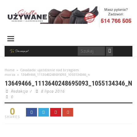
Home
»
Cavaliada: ujeżdżenie nad brzegiem
morza
»
13649466_1113640248695093_1055134346_n
13649466_1113640248695093_1055134346_N
Redakcja
/
8 lipca 2016
0
0
SHARES