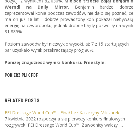
pozycji z wynikiem 82,030%.
Miejsce trzecie zajął Benjamin
Werndl na Daily Mirror
. Benjamin bardzo dobrze
zaprezentował konia podczas zawodów, nie dało się poznać, że
ma on już 18 lat – dobrze prowadzony koń pokazał niebywałą
energię na czworoboku, jednak drobne błędy pozwoliły na wynik
81,885%.
Poziom zawodów był niezwykle wysoki, aż 7 z 15 startujących
par uzyskało wynik przekraczający próg 80%.
Poniżej znajdziesz wyniki konkursu Freestyle:
POBIERZ PLIK PDF
RELATED POSTS
FEI Dressage World Cup™ - Finał bez Katarzyny Milczarek
7 kwietnia 2022 rozpoczyna się pierwszy konkurs finałowych
rozgrywek FEI Dressage World Cup™. Zawodnicy walczyli…