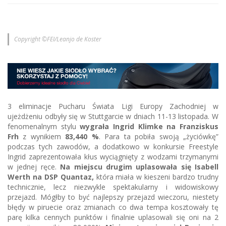
Copyright ©FEI/Leanjo de Koster
3 eliminacje Pucharu Świata Ligi Europy Zachodniej w
ujeżdżeniu odbyły się w Stuttgarcie w dniach 11-13 listopada. W
fenomenalnym stylu
wygrała Ingrid Klimke na Franziskus
Frh
z wynikiem
83,440 %
. Para ta pobiła swoją „życiówkę”
podczas tych zawodów, a dodatkowo w konkursie Freestyle
Ingrid zaprezentowała kłus wyciągnięty z wodzami trzymanymi
w jednej ręce.
Na miejscu drugim uplasowała się Isabell
Werth na DSP Quantaz,
która miała w kieszeni bardzo trudny
technicznie, lecz niezwykle spektakularny i widowiskowy
przejazd. Mógłby to być najlepszy przejazd wieczoru, niestety
błędy w piruecie oraz zmianach co dwa tempa kosztowały tę
parę kilka cennych punktów i finalnie uplasowali się oni na 2