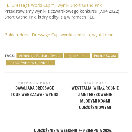
FEI Dressage World Cup™ - wyniki Short Grand Prix
Przedstawiamy wyniki z czwartkowego konkursu (7.04.2022)
Short Grand Prix, który odbył się w ramach FEI…
Golden Horse Dressage Cup: wyniki niedziela, wyniki rund
TAGS:
eliminacje Pucharu Świata
Ingrid Klimke
Puchar Świata
Puchar Świata w Ujeżdżeniu
PREVIOUS POST
NEXT POST
CAVALIADA DRESSAGE
WESTFALIA: WCIĄŻ ROŚNIE
TOUR WARSZAWA - WYNIKI
ZAINTERESOWANIE
MŁODYMI KOŃMI
UJEŻDŻENIOWYMI
UJEŻDŻENIE W WEEKEND 7–9 SIERPNIA 2026: