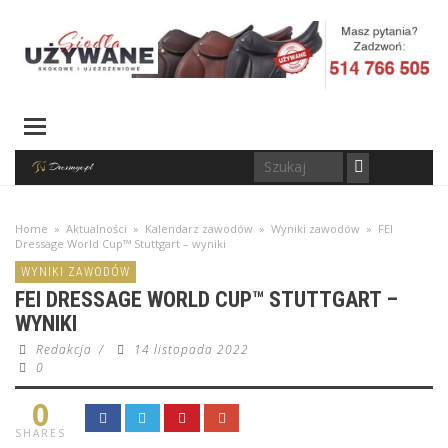
Home
»
Aktualności
»
Kalendarz zawodów
»
Wyniki zawodów
»
FEI
Dressage World Cup™ Stuttgart – wyniki
WYNIKI ZAWODÓW
FEI DRESSAGE WORLD CUP™ STUTTGART –
WYNIKI
Redakcja
/
14 listopada 2022
0
0
SHARES