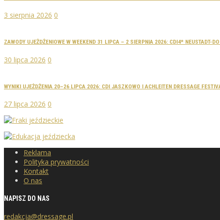
3 sierpnia 2026
0
ZAWODY UJEŻDŻENIOWE W WEEKEND 31 LIPCA – 2 SIERPNIA 2026: CDI4* NEUSTADT-
30 lipca 2026
0
WYNIKI UJEŻDŻENIA 20–26 LIPCA 2026: CDI JASZKOWO I ACHLEITEN DRESSAGE FESTIV
27 lipca 2026
0
Reklama
Polityka prywatności
Kontakt
O nas
NAPISZ DO NAS
redakcja@dressage.pl