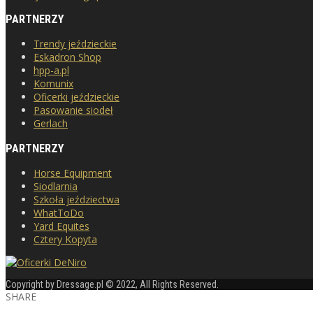
PARTNERZY
Trendy jeździeckie
Eskadron Shop
hpp-a.pl
Komunix
Oficerki jeździeckie
Pasowanie siodeł
Gerlach
PARTNERZY
Horse Equipment
Siodlarnia
Szkoła jeździectwa
WhatToDo
Yard Equites
Cztery Kopyta
Copyright by Dressage.pl © 2022, All Rights Reserved.
SHARE