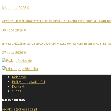
3 sierpnia 2026
0
ZAWODY UJEŻDŻENIOWE W WEEKEND 31 LIPCA – 2 SIERPNIA 2026: CDI4* NEUSTADT-
30 lipca 2026
0
WYNIKI UJEŻDŻENIA 20–26 LIPCA 2026: CDI JASZKOWO I ACHLEITEN DRESSAGE FESTIV
27 lipca 2026
0
Reklama
Polityka prywatności
Kontakt
O nas
NAPISZ DO NAS
redakcja@dressage.pl