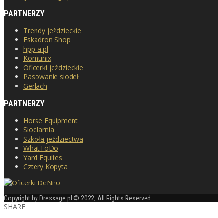
PARTNERZY
Trendy jeździeckie
Eskadron Shop
hpp-a.pl
Komunix
Oficerki jeździeckie
Pasowanie siodeł
Gerlach
PARTNERZY
Horse Equipment
Siodlarnia
Szkoła jeździectwa
WhatToDo
Yard Equites
Cztery Kopyta
Copyright by Dressage.pl © 2022, All Rights Reserved.
SHARE