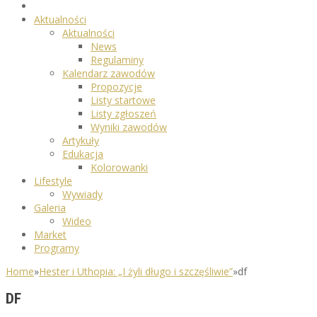
Aktualności
Aktualności
News
Regulaminy
Kalendarz zawodów
Propozycje
Listy startowe
Listy zgłoszeń
Wyniki zawodów
Artykuły
Edukacja
Kolorowanki
Lifestyle
Wywiady
Galeria
Wideo
Market
Programy
Home
»
Hester i Uthopia: „I żyli długo i szczęśliwie”
»
df
DF