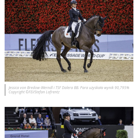
Jessica von Bredow-Werndl i TSF Dalera BB. Para uzyskała wynik 90,795%
Copyright ©FEI/Stefan Lafrentz