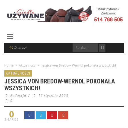
Home
»
Aktualności
»
Jessica von Bredow-Werndl pokonała wszystkich!
AKTUALNOŚCI
JESSICA VON BREDOW-WERNDL POKONAŁA
WSZYSTKICH!
Redakcja
/
16 stycznia 2023
0
0
SHARES