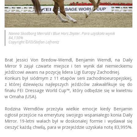
Nanna Skodborg Merrald i Blue Hors Zepter. Para uzyskała wynik
84,130%
Copyright ©FEI/Stefan Lafrentz
Brat Jessici Von Bredow-Werndl, Benjamin Werndl, na Daily
Mirror 9 zajął czwarte miejsce i ten wynik dał niemieckiemu
jeźdźcowi awans na pozycję lidera Ligi Europy Zachodniej.
Konkurs był siódmym z 11 etapów serii zachodnioeuropejskiej,
z której dziewięciu najlepszych jeźdźców zakwalifikuje się do
finału FEI Dressage World Cup™, który odbędzie się w kwietniu
w Omaha (USA).
Rodzina Werndlów przeżyła wielkie emocje kiedy Benjamin
ogłosił przejście na emeryturę swojego wspaniałego konia Daily
Mirror. 19-letni wałach był w doskonałej formie i wydawał się
cieszyć każdą chwilą, para w przejeździe uzyskała notę 83,995%.