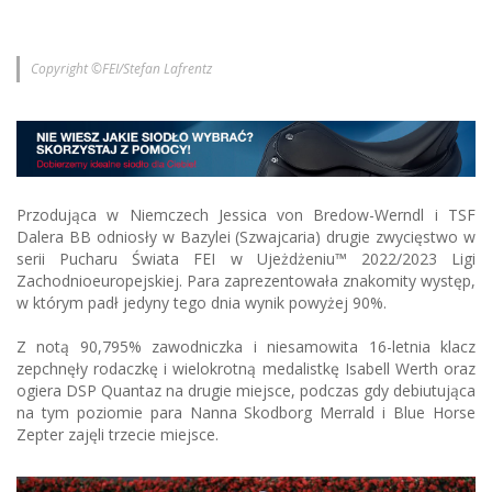
Copyright ©FEI/Stefan Lafrentz
Przodująca w Niemczech Jessica von Bredow-Werndl i TSF
Dalera BB odniosły w Bazylei (Szwajcaria) drugie zwycięstwo w
serii Pucharu Świata FEI w Ujeżdżeniu™ 2022/2023 Ligi
Zachodnioeuropejskiej. Para zaprezentowała znakomity występ,
w którym padł jedyny tego dnia wynik powyżej 90%.
Z notą 90,795% zawodniczka i niesamowita 16-letnia klacz
zepchnęły rodaczkę i wielokrotną medalistkę Isabell Werth oraz
ogiera DSP Quantaz na drugie miejsce, podczas gdy debiutująca
na tym poziomie para Nanna Skodborg Merrald i Blue Horse
Zepter zajęli trzecie miejsce.