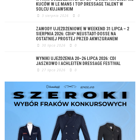
KUCÓW W LE MANS I TOP DRESSAGE TALENT W
SOLCU KUJAWSKIM
3 sierpnia 2026
0
ZAWODY UJEŻDŻENIOWE W WEEKEND 31 LIPCA – 2
SIERPNIA 2026: CDI4* NEUSTADT-DOSSE NA
OSTATNIEJ PROSTEJ PRZED AKWIZGRANEM
30 lipca 2026
0
WYNIKI UJEŻDŻENIA 20–26 LIPCA 2026: CDI
JASZKOWO I ACHLEITEN DRESSAGE FESTIVAL
27 lipca 2026
0