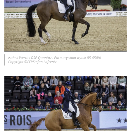
Isabell Werth i DSP Quantaz . Para uzyskała wynik 85,650%
Copyright ©FEI/Stefan Lafrentz