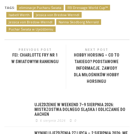
TAGS:
eliminacje Pucharu Świata
FEI Dressage World Cup™
Isabell Werth
Jessica von Bredow­ Werndl
Jessica von Bredow-Werndl
Nanna Skodborg Merrald
Puchar Świata w Ujeżdżeniu
PREVIOUS POST
NEXT POST
FEI: CHARLOTTE FRY NR 1
HOBBY HORSING – CO TO
W ŚWIATOWYM RANKINGU
TAKIEGO? PODSTAWOWE
INFORMACJE. ZAWODY
DLA MIŁOŚNIKÓW HOBBY
HORSINGU
UJEŻDŻENIE W WEEKEND 7–9 SIERPNIA 2026:
MISTRZOSTWA DOLNEGO ŚLĄSKA I ODLICZANIE DO
AACHEN
6 sierpnia 2026
0
WYNIKI UJEŻDŻENIA 27 LIPCA – 2 SIERPNIA 2026: ME