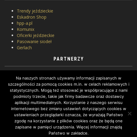
Trendy jeździeckie
Eskadron Shop
hpp-a.pl
Komunix
Oficerki jeździeckie
Pasowanie siodeł
Gerlach
PARTNERZY
Horse Equipment
Na naszych stronach używamy informacji zapisanych w
Siodlarnia
szczególności za pomocą cookies m.in. w celach reklamowych i
Szkoła jeździectwa
statystycznych. Mogą też stosować je współpracujące z nami
WhatToDo
podmioty trzecie, takie jak firmy badawcze oraz dostawcy
Yard Equites
aplikacji multimedialnych. Korzystanie z naszego serwisu
Cztery Kopyta
internetowego bez zmiany ustawień dotyczących cookies w
ustawieniach przeglądarki oznacza, że wyrażają Państwo
zgodę na korzystanie z plików cookies oraz że będą one
zapisane w pamięci urządzenia. Więcej informacji znajdą
Państwo w zakładce.