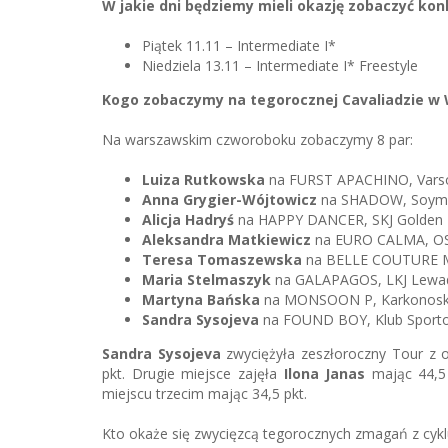
W jakie dni będziemy mieli okazję zobaczyć ko
Piątek 11.11 – Intermediate I*
Niedziela 13.11 – Intermediate I* Freestyle
Kogo zobaczymy na tegorocznej Cavaliadzie w
Na warszawskim czworoboku zobaczymy 8 par:
Luiza Rutkowska
na FURST APACHINO, Varso
Anna Grygier-Wójtowicz
na SHADOW, Soyma
Alicja Hadryś
na HAPPY DANCER, SKJ Golden
Aleksandra Matkiewicz
na EURO CALMA, OSK
Teresa Tomaszewska
na BELLE COUTURE M,
Maria Stelmaszyk
na GALAPAGOS, LKJ Lewa
Martyna Bańska
na MONSOON P, Karkonoski
Sandra Sysojeva
na FOUND BOY, Klub Sporto
Sandra Sysojeva
zwyciężyła zeszłoroczny Tour z o
pkt. Drugie miejsce zajęła
Ilona Janas
mając 44,5 
miejscu trzecim mając 34,5 pkt.
Kto okaże się zwycięzcą tegorocznych zmagań z cyk