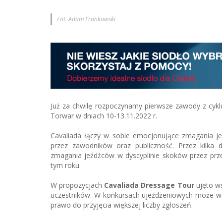
Fot. Adam Frankowski
Już za chwilę rozpoczynamy pierwsze zawody z cykl
Torwar w dniach 10-13.11.2022 r.
Cavaliada łączy w sobie emocjonujące zmagania jeźd
przez zawodników oraz publiczność. Przez kilka 
zmagania jeźdźców w dyscyplinie skoków przez prz
tym roku.
W propozycjach
Cavaliada Dressage Tour
ujęto ws
uczestników. W konkursach ujeżdżeniowych może wz
prawo do przyjęcia większej liczby zgłoszeń.