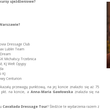
nkursy ujeżdżeniowe?
 Warszawie?
via Dressage Club
x Lublin Team
 Dream
 Michalscy Trzebnica
 KJ Welt Opypy
da
 KJ
wy Centurion
kazałą przewagą punktową, na jej koncie znalazło się aż 75
pkt. na koncie, a
Anna-Maria Gawłowska
znalazła się na
lu
Cavaliada Dressage Tour
? Śledźcie te wydarzenia razem z