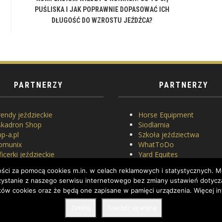
PUŚLISKA I JAK POPRAWNIE DOPASOWAĆ ICH
DŁUGOŚĆ DO WZROSTU JEŹDŹCA?
PARTNERZY
PARTNERZY
endy jeździeckie
Horse Equipment
skadron Shop
Siodlarnia
p-a.pl
Szkoła jeździectwa
omunix
WhatToDo
icerki jeździeckie
Yard Equites
asowanie siodeł
Cztery Kopyta
ci za pomocą cookies m.in. w celach reklamowych i statystycznych. Mo
erlach
orzystanie z naszego serwisu internetowego bez zmiany ustawień dotycz
ków cookies oraz że będą one zapisane w pamięci urządzenia. Więcej in
Zamknij
Dowiedz się więcej
ED.