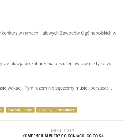
y konkurs w ramach Halowych Zawodów Ogólnopolskich w
 będzie okazją do zobaczenia ujeżdżeniowców nie tylko w…
sie wakacji. Tym razem nie będziemy musieli porzucać…
e
zawody konne
zawody ujeżdżeniowe
NEXT POST
KOMPENDIUM WIEDZY O KONIACH: CO TO SĄ