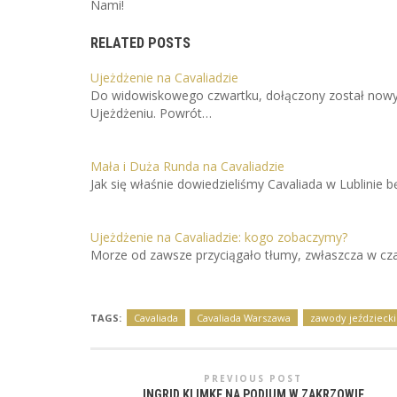
Nami!
RELATED POSTS
Ujeżdżenie na Cavaliadzie
Do widowiskowego czwartku, dołączony został now
Ujeżdżeniu. Powrót…
Mała i Duża Runda na Cavaliadzie
Jak się właśnie dowiedzieliśmy Cavaliada w Lublinie
Ujeżdżenie na Cavaliadzie: kogo zobaczymy?
Morze od zawsze przyciągało tłumy, zwłaszcza w cza
TAGS:
Cavaliada
Cavaliada Warszawa
zawody jeździecki
PREVIOUS POST
INGRID KLIMKE NA PODIUM W ZAKRZOWIE