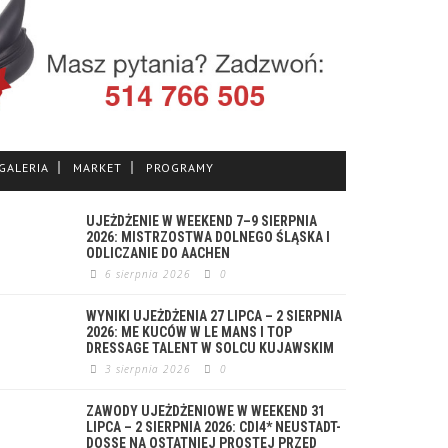
GALERIA
MARKET
PROGRAMY
UJEŻDŻENIE W WEEKEND 7–9 SIERPNIA
2026: MISTRZOSTWA DOLNEGO ŚLĄSKA I
ODLICZANIE DO AACHEN
6 sierpnia 2026
0
WYNIKI UJEŻDŻENIA 27 LIPCA – 2 SIERPNIA
2026: ME KUCÓW W LE MANS I TOP
DRESSAGE TALENT W SOLCU KUJAWSKIM
3 sierpnia 2026
0
ZAWODY UJEŻDŻENIOWE W WEEKEND 31
LIPCA – 2 SIERPNIA 2026: CDI4* NEUSTADT-
DOSSE NA OSTATNIEJ PROSTEJ PRZED