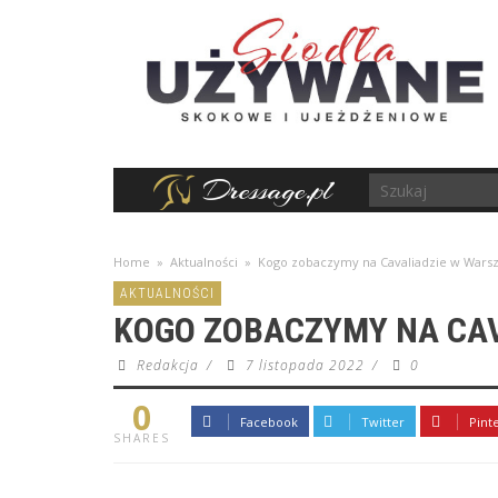
Home
»
Aktualności
»
Kogo zobaczymy na Cavaliadzie w Wars
AKTUALNOŚCI
KOGO ZOBACZYMY NA CAV
Redakcja
/
7 listopada 2022
/
0
0
Facebook
Twitter
Pint
SHARES