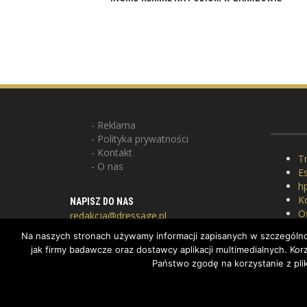
Reklama
Polityka prywatności
Kontakt
Tr
O nas
E
hp
K
NAPISZ DO NAS
Of
redakcja@dressage.pl
P
Na naszych stronach używamy informacji zapisanych w szczególnoś
G
jak firmy badawcze oraz dostawcy aplikacji multimedialnych. K
Państwo zgodę na korzystanie z pli
COPYRIGHT BY DRESSAGE.PL © 2022, ALL RIGHTS RESERV