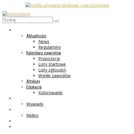
AKTUALNOŚCI
Aktualności
News
Regulaminy
Kalendarz zawodów
Propozycje
Listy startowe
Listy zgłoszeń
Wyniki zawodów
Artykuły
Edukacja
Kolorowanki
LIFESTYLE
Wywiady
GALERIA
Wideo
MARKET
PROGRAMY