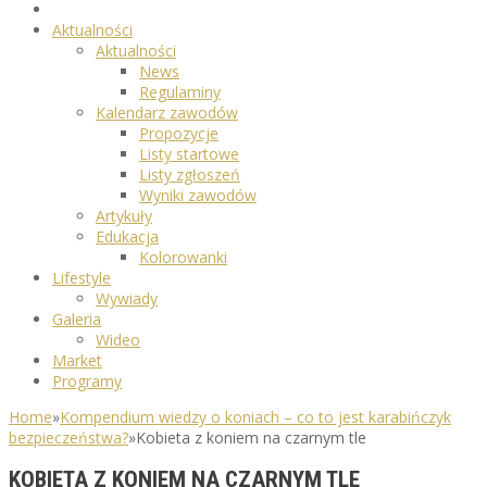
Aktualności
Aktualności
News
Regulaminy
Kalendarz zawodów
Propozycje
Listy startowe
Listy zgłoszeń
Wyniki zawodów
Artykuły
Edukacja
Kolorowanki
Lifestyle
Wywiady
Galeria
Wideo
Market
Programy
Home
»
Kompendium wiedzy o koniach – co to jest karabińczyk
bezpieczeństwa?
»
Kobieta z koniem na czarnym tle
KOBIETA Z KONIEM NA CZARNYM TLE