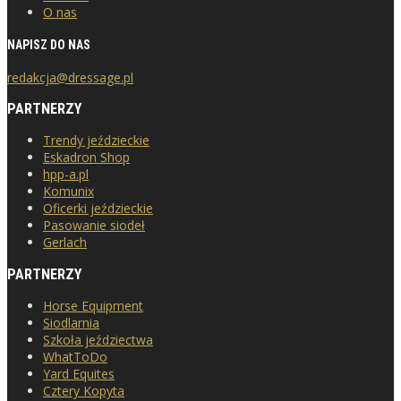
O nas
NAPISZ DO NAS
redakcja@dressage.pl
PARTNERZY
Trendy jeździeckie
Eskadron Shop
hpp-a.pl
Komunix
Oficerki jeździeckie
Pasowanie siodeł
Gerlach
PARTNERZY
Horse Equipment
Siodlarnia
Szkoła jeździectwa
WhatToDo
Yard Equites
Cztery Kopyta