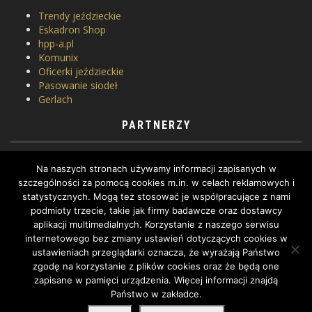
Trendy jeździeckie
Eskadron Shop
hpp-a.pl
Komunix
Oficerki jeździeckie
Pasowanie siodeł
Gerlach
PARTNERZY
Horse Equipment
Na naszych stronach używamy informacji zapisanych w
Siodlarnia
szczególności za pomocą cookies m.in. w celach reklamowych i
Szkoła jeździectwa
statystycznych. Mogą też stosować je współpracujące z nami
WhatToDo
podmioty trzecie, takie jak firmy badawcze oraz dostawcy
Yard Equites
aplikacji multimedialnych. Korzystanie z naszego serwisu
Cztery Kopyta
internetowego bez zmiany ustawień dotyczących cookies w
ustawieniach przeglądarki oznacza, że wyrażają Państwo
zgodę na korzystanie z plików cookies oraz że będą one
zapisane w pamięci urządzenia. Więcej informacji znajdą
Państwo w zakładce.