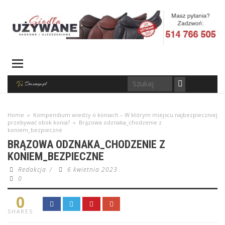
Home
»
Kompendium wiedzy o koniach – W którym miejscu najbezpieczniej
przebywać obok konia?
»
Brązowa odznaka_chodzenie z
koniem_bezpieczne
BRĄZOWA ODZNAKA_CHODZENIE Z
KONIEM_BEZPIECZNE
Redakcja
/
6 kwietnia 2023
0
0
SHARES