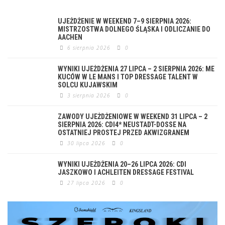
UJEŻDŻENIE W WEEKEND 7–9 SIERPNIA 2026:
MISTRZOSTWA DOLNEGO ŚLĄSKA I ODLICZANIE DO
AACHEN
6 sierpnia 2026
0
WYNIKI UJEŻDŻENIA 27 LIPCA – 2 SIERPNIA 2026: ME
KUCÓW W LE MANS I TOP DRESSAGE TALENT W
SOLCU KUJAWSKIM
3 sierpnia 2026
0
ZAWODY UJEŻDŻENIOWE W WEEKEND 31 LIPCA – 2
SIERPNIA 2026: CDI4* NEUSTADT-DOSSE NA
OSTATNIEJ PROSTEJ PRZED AKWIZGRANEM
30 lipca 2026
0
WYNIKI UJEŻDŻENIA 20–26 LIPCA 2026: CDI
JASZKOWO I ACHLEITEN DRESSAGE FESTIVAL
27 lipca 2026
0