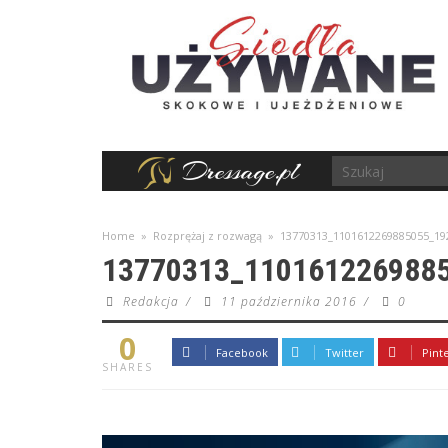
Home
»
Rozprężaj z rozwagą
»
13770313_1101612269885055_19
13770313_110161226988
Redakcja
/
11 października 2016
/
0
0
Facebook
Twitter
Pint
SHARES