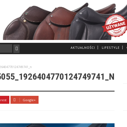
AKTUALNOŚCI
LIFESTYLE
26404770124749741_n
5055_1926404770124749741_N
erest
Google+