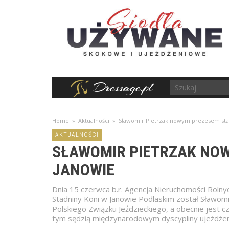
Home
»
Aktualności
»
Sławomir Pietrzak nowym prezesem sta
AKTUALNOŚCI
SŁAWOMIR PIETRZAK NO
JANOWIE
Dnia 15 czerwca b.r. Agencja Nieruchomości Rol
Stadniny Koni w Janowie Podlaskim został Sławomir
Polskiego Związku Jeździeckiego, a obecnie jest c
tym sędzią międzynarodowym dyscypliny ujeżdżen