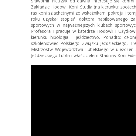
Sławomir Pietrzak od dawna interesuje się końmi 
Zakładzie Hodowli Koni. Studia (na kierunku: zoote
ras koni szlachetnymi ze wskaźnikami pokroju i tem
roku uzyskał stopień doktora habilitowanego za 
sportowych w najważniejszych klubach sportowych
Profesora i pracuje w katedrze Hodowli i Użytko
kierunku hipologia i jeździectwo. Ponadto: czło
szkoleniowiec Polskiego Związku Jeździeckiego, Tr
Mistrzostw Województwa Lubelskiego w ujeżdżeniu
Jeździeckiego Lublin i właścicielem Stadniny Koni Fidel