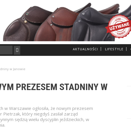
AKTUALNOŚCI
LIFESTYLE
dniny w Janowie
WYM PREZESEM STADNINY W
nych w Warszawie ogłosiła, że nowym prezesem
 Pietrzak, który niegdyś zasilał zarząd
zynnym sędzią wielu dyscyplin jeździeckich, w
ia.