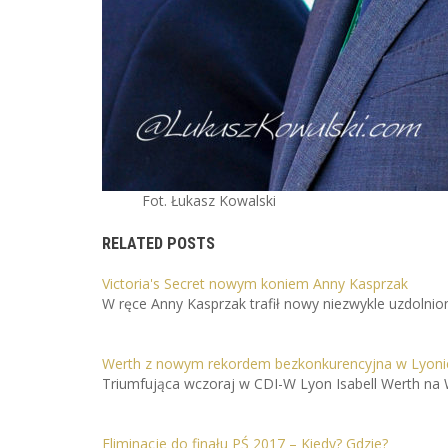
Fot. Łukasz Kowalski
RELATED POSTS
Victoria's Secret nowym koniem Anny Kasprzak
W ręce Anny Kasprzak trafił nowy niezwykle uzdolnion
Werth z nowym rekordem bezkonkurencyjna w Lyoni
Triumfująca wczoraj w CDI-W Lyon Isabell Werth na 
Eliminacje do finału PŚ 2017 – Kiedy? Gdzie?