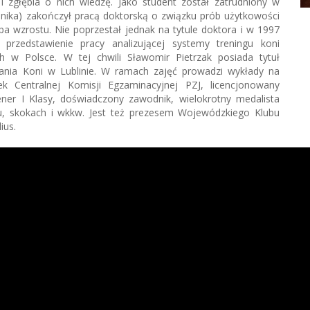
i zgłębia o nich wiedzę. Jako student został zatrudniony w
chnika) zakończył pracą doktorską o związku prób użytkowości
pa wzrostu. Nie poprzestał jednak na tytule doktora i w 1997
przedstawienie pracy analizującej systemy treningu koni
 w Polsce. W tej chwili Sławomir Pietrzak posiada tytuł
wania Koni w Lublinie. W ramach zajęć prowadzi wykłady na
nek Centralnej Komisji Egzaminacyjnej PZJ, licencjonowany
ener I Klasy, doświadczony zawodnik, wielokrotny medalista
, skokach i wkkw. Jest też prezesem Wojewódzkiego Klubu
ius.