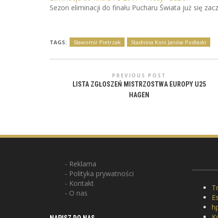
Sezon eliminacji do finału Pucharu Świata już się za
TAGS:
Sławomir Pietrzak
Stadnina Koni Janów Podlaski
PREVIOUS POST
LISTA ZGŁOSZEŃ MISTRZOSTWA EUROPY U25
HAGEN
Reklama
Polityka prywatności
Kontakt
Tr
O nas
E
hp
K
NAPISZ DO NAS