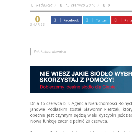
Redakcja
/
15 czerwca 2016
/
0
0
Facebook
Twitter
Pint
SHARES
Fot. Łukasz Kowalski
Dnia 15 czerwca b. r. Agencja Nieruchomości Rolny
Janowie Podlaskim został Sławomir Pietrzak, który
obecnie jest czynnym sędzią wielu dyscyplin jeździ
Nową funkcję zacznie pełnić 20 czerwca.