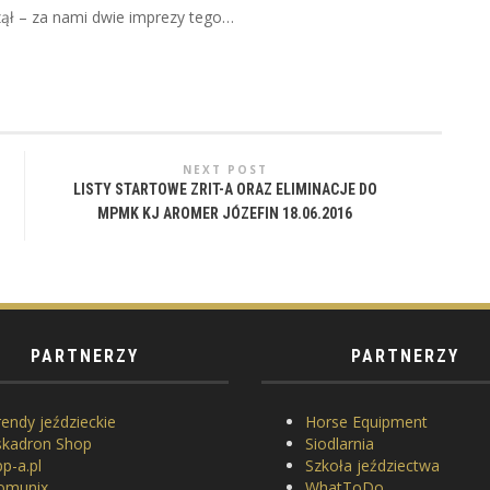
czął – za nami dwie imprezy tego…
NEXT POST
LISTY STARTOWE ZRIT-A ORAZ ELIMINACJE DO
MPMK KJ AROMER JÓZEFIN 18.06.2016
PARTNERZY
PARTNERZY
endy jeździeckie
Horse Equipment
skadron Shop
Siodlarnia
p-a.pl
Szkoła jeździectwa
omunix
WhatToDo