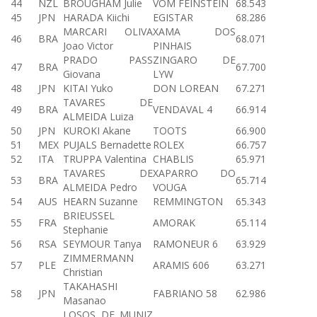
44
NZL
BROUGHAM Julie
VOM FEINSTEIN
68.543
45
JPN
HARADA Kiichi
EGISTAR
68.286
MARCARI OLIVA
XAMA DOS
46
BRA
68.071
Joao Victor
PINHAIS
PRADO PASS
ZINGARO DE
47
BRA
67.700
Giovana
LYW
48
JPN
KITAI Yuko
DON LOREAN
67.271
TAVARES DE
49
BRA
VENDAVAL 4
66.914
ALMEIDA Luiza
50
JPN
KUROKI Akane
TOOTS
66.900
51
MEX
PUJALS Bernadette
ROLEX
66.757
52
ITA
TRUPPA Valentina
CHABLIS
65.971
TAVARES DE
XAPARRO DO
53
BRA
65.714
ALMEIDA Pedro
VOUGA
54
AUS
HEARN Suzanne
REMMINGTON
65.343
BRIEUSSEL
55
FRA
AMORAK
65.114
Stephanie
56
RSA
SEYMOUR Tanya
RAMONEUR 6
63.929
ZIMMERMANN
57
PLE
ARAMIS 606
63.271
Christian
TAKAHASHI
58
JPN
FABRIANO 58
62.986
Masanao
LOSOS DE MUNIZ