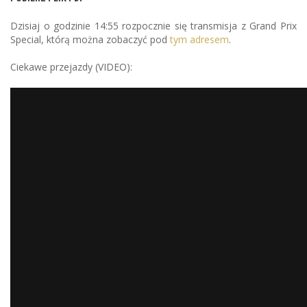
Dzisiaj o godzinie 14:55 rozpocznie się transmisja z Grand Prix
Special, którą można zobaczyć pod
tym adresem
.
Ciekawe przejazdy (VIDEO):