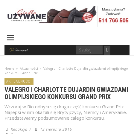
Home
»
Aktualności
»
Valegro i Charlotte Dujardin gwiazdami olimpijskiego
konkursu Grand Prix
AKTUALNOŚCI
VALEGRO I CHARLOTTE DUJARDIN GWIAZDAMI
OLIMPIJSKIEGO KONKURSU GRAND PRIX
Wczoraj w Rio odbyła się druga część konkursu Grand Prix.
Najlepsi w nim okazali się Brytyjczycy, Niemcy i Amerykanie.
Przedstawiamy podsumowanie całego konkursu.
Redakcja
/
12 sierpnia 2016