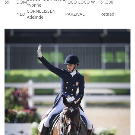
59
DOM
FOCO LOCO W
61.300
Yvonne
CORNELISSEN
NED
PARZIVAL
Retired
Adelinde