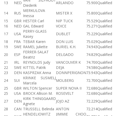
VAN SILFHOUT
13
NED
ARLANDO
75.900
Qualified
Diederik
MERKULOVA
14
RUS
MISTER X
75.800
Qualified
Inessa
15
GBR
HESTER Carl
NIP TUCK
75.529
Qualified
16
NED
GAL Edward
VOICE
75.271
Qualified
PERRY-GLASS
17
USA
DUBLET
75.229
Qualified
Kasey
18
FRA
TEBAR Karen
DON LUIS
75.029
Qualified
19
SWE
RAMEL Juliette
BURIEL K.H.
74.943
Qualified
FERRER-SALAT
20
ESP
DELGADO
74.829
Qualified
Beatriz
21
IRL
REYNOLDS Judy
VANCOUVER K
74.700
Qualified
22
SWE
KITTEL Patrik
DEJA
74.586
Qualified
23
DEN
KASPRZAK Anna
DONNPERIGNON
73.943
Qualified
KRINKE SUSMELJ
24
SUI
MOLBERG
72.700
Qualified
Marcela
25
GBR
WILTON Spencer
SUPER NOVA II
72.686
Qualified
25
USA
BROCK Allison M.
ROSEVELT
72.686
Qualified
KIRK THINGGAARD
27
DEN
JOJO AZ
72.229
Qualified
Agnete
28
CAN
TRUSSELL Belinda
ANTON
72.214
Qualified
HENDELIOWITZ
JIMMIE CHOO