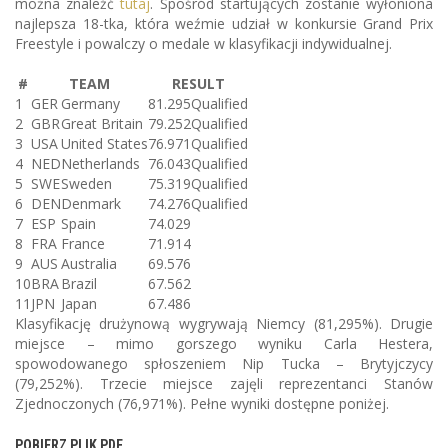
można znaleźć
tutaj
. Spośród startujących zostanie wyłoniona
najlepsza 18-tka, która weźmie udział w konkursie Grand Prix
Freestyle i powalczy o medale w klasyfikacji indywidualnej.
#
TEAM
RESULT
1
GER
Germany
81.295
Qualified
2
GBR
Great Britain
79.252
Qualified
3
USA
United States
76.971
Qualified
4
NED
Netherlands
76.043
Qualified
5
SWE
Sweden
75.319
Qualified
6
DEN
Denmark
74.276
Qualified
7
ESP
Spain
74.029
8
FRA
France
71.914
9
AUS
Australia
69.576
10
BRA
Brazil
67.562
11
JPN
Japan
67.486
Klasyfikację drużynową wygrywają Niemcy (81,295%). Drugie
miejsce – mimo gorszego wyniku Carla Hestera,
spowodowanego spłoszeniem Nip Tucka – Brytyjczycy
(79,252%). Trzecie miejsce zajęli reprezentanci Stanów
Zjednoczonych (76,971%). Pełne wyniki dostępne poniżej.
POBIERZ PLIK PDF