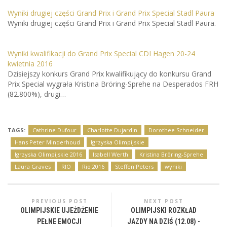
Wyniki drugiej części Grand Prix i Grand Prix Special Stadl Paura
Wyniki drugiej części Grand Prix i Grand Prix Special Stadl Paura.
Wyniki kwalifikacji do Grand Prix Special CDI Hagen 20-24
kwietnia 2016
Dzisiejszy konkurs Grand Prix kwalifikujący do konkursu Grand
Prix Special wygrała Kristina Bröring-Sprehe na Desperados FRH
(82.800%), drugi…
TAGS:
Cathrine Dufour
Charlotte Dujardin
Dorothee Schneider
Hans Peter Minderhoud
Igrzyska Olimpijskie
Igrzyska Olimpijskie 2016
Isabell Werth
Kristina Bröring-Sprehe
Laura Graves
RIO
Rio 2016
Steffen Peters
wyniki
PREVIOUS POST
NEXT POST
OLIMPIJSKIE UJEŻDŻENIE
OLIMPIJSKI ROZKŁAD
PEŁNE EMOCJI
JAZDY NA DZIŚ (12.08) -