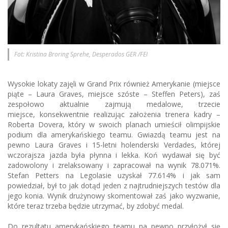
Fot: Kristina Broring Sprehe, Desperados GER /FEI
Wysokie lokaty zajęli w Grand Prix również Amerykanie (miejsce
piąte – Laura Graves, miejsce szóste – Steffen Peters), zaś
zespołowo aktualnie zajmują medalowe, trzecie
miejsce, konsekwentnie realizując założenia trenera kadry –
Roberta Dovera, który w swoich planach umieścił olimpijskie
podium dla amerykańskiego teamu. Gwiazdą teamu jest na
pewno
Laura Graves i 15-letni holenderski Verdades, której
wczorajsza jazda była płynna i lekka. Koń wydawał się być
zadowolony i zrelaksowany i zapracował na wynik 78.071%.
Stefan Petters na Legolasie uzyskał 77.614% i jak sam
powiedział, był to jak dotąd jeden z najtrudniejszych testów dla
jego konia. Wynik drużynowy skomentował zaś jako wyzwanie,
które teraz trzeba będzie utrzymać, by zdobyć medal.
Do rezultatu amerykańskiego teamu na pewno przyłożył się