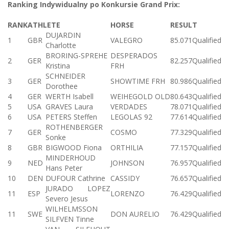
Ranking Indywidualny po Konkursie Grand Prix:
RANK
ATHLETE
HORSE
RESULT
DUJARDIN
1
GBR
VALEGRO
85.071
Qualified
Charlotte
BRORING-SPREHE
DESPERADOS
2
GER
82.257
Qualified
Kristina
FRH
SCHNEIDER
3
GER
SHOWTIME FRH
80.986
Qualified
Dorothee
4
GER
WERTH Isabell
WEIHEGOLD OLD
80.643
Qualified
5
USA
GRAVES Laura
VERDADES
78.071
Qualified
6
USA
PETERS Steffen
LEGOLAS 92
77.614
Qualified
ROTHENBERGER
7
GER
COSMO
77.329
Qualified
Sonke
8
GBR
BIGWOOD Fiona
ORTHILIA
77.157
Qualified
MINDERHOUD
9
NED
JOHNSON
76.957
Qualified
Hans Peter
10
DEN
DUFOUR Cathrine
CASSIDY
76.657
Qualified
JURADO LOPEZ
11
ESP
LORENZO
76.429
Qualified
Severo Jesus
WILHELMSSON
11
SWE
DON AURELIO
76.429
Qualified
SILFVEN Tinne