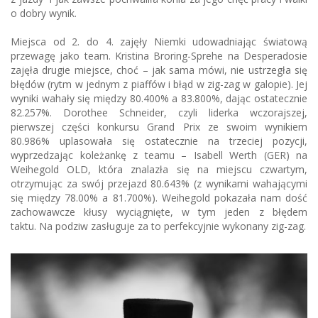
o dobry wynik.
Miejsca od 2. do 4. zajęły Niemki udowadniając światową
przewagę jako team. Kristina Broring-Sprehe na Desperadosie
zajęła drugie miejsce, choć – jak sama mówi, nie ustrzegła się
błędów (rytm w jednym z piaffów i błąd w zig-zag w galopie). Jej
wyniki wahały się między 80.400% a 83.800%, dając ostatecznie
82.257%. Dorothee Schneider, czyli liderka wczorajszej,
pierwszej części konkursu Grand Prix ze swoim wynikiem
80.986% uplasowała się ostatecznie na trzeciej pozycji,
wyprzedzając koleżankę z teamu – Isabell Werth (GER) na
Weihegold OLD, która znalazła się na miejscu czwartym,
otrzymując za swój przejazd 80.643% (z wynikami wahającymi
się między 78.00% a 81.700%). Weihegold pokazała nam dość
zachowawcze kłusy wyciągnięte, w tym jeden z błędem
taktu. Na podziw zasługuje za to perfekcyjnie wykonany zig-zag.