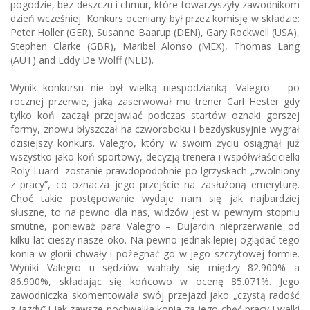
pogodzie, bez deszczu i chmur, które towarzyszyły zawodnikom
dzień wcześniej. Konkurs oceniany był przez komisję w składzie:
Peter Holler (GER), Susanne Baarup (DEN), Gary Rockwell (USA),
Stephen Clarke (GBR), Maribel Alonso (MEX), Thomas Lang
(AUT) and Eddy De Wolff (NED).
Wynik konkursu nie był wielką niespodzianką. Valegro – po
rocznej przerwie, jaką zaserwował mu trener Carl Hester gdy
tylko koń zaczął przejawiać podczas startów oznaki gorszej
formy, znowu błyszczał na czworoboku i bezdyskusyjnie wygrał
dzisiejszy konkurs. Valegro, który w swoim życiu osiągnął już
wszystko jako koń sportowy, decyzją trenera i współwłaścicielki
Roly Luard zostanie prawdopodobnie po Igrzyskach „zwolniony
z pracy”, co oznacza jego przejście na zasłużoną emeryturę.
Choć takie postępowanie wydaje nam się jak najbardziej
słuszne, to na pewno dla nas, widzów jest w pewnym stopniu
smutne, ponieważ para Valegro – Dujardin nieprzerwanie od
kilku lat cieszy nasze oko. Na pewno jednak lepiej oglądać tego
konia w glorii chwały i pożegnać go w jego szczytowej formie.
Wyniki Valegro u sędziów wahały się między 82.900% a
86.900%, składając się końcowo w ocenę 85.071%. Jego
zawodniczka skomentowała swój przejazd jako „czystą radość
z jazdy” i jak zawsze pochwaliła konia za jego chęć pracy i walki