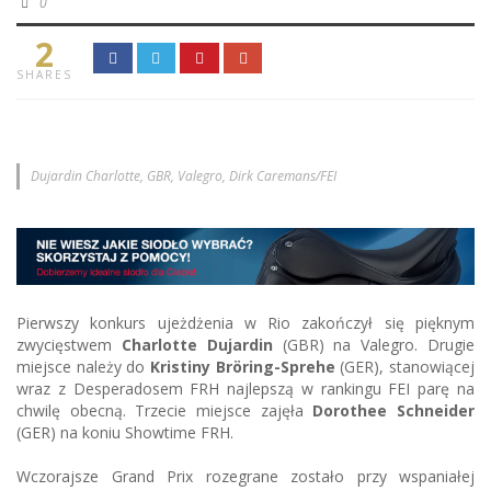
0
2
SHARES
Dujardin Charlotte, GBR, Valegro, Dirk Caremans/FEI
Pierwszy konkurs ujeżdżenia w Rio zakończył się pięknym
zwycięstwem
Charlotte Dujardin
(GBR) na Valegro. Drugie
miejsce należy do
Kristiny Bröring-Sprehe
(GER), stanowiącej
wraz z Desperadosem FRH najlepszą w rankingu FEI parę na
chwilę obecną. Trzecie miejsce zajęła
Dorothee Schneider
(GER) na koniu Showtime FRH.
Wczorajsze Grand Prix rozegrane zostało przy wspaniałej