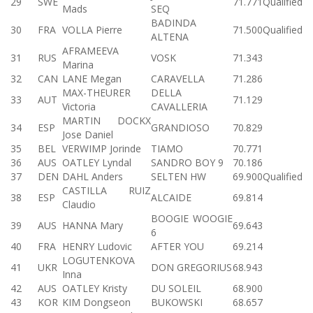
29
SWE
71.771
Qualified
Mads
SEQ
BADINDA
30
FRA
VOLLA Pierre
71.500
Qualified
ALTENA
AFRAMEEVA
31
RUS
VOSK
71.343
Marina
32
CAN
LANE Megan
CARAVELLA
71.286
MAX-THEURER
DELLA
33
AUT
71.129
Victoria
CAVALLERIA
MARTIN DOCKX
34
ESP
GRANDIOSO
70.829
Jose Daniel
35
BEL
VERWIMP Jorinde
TIAMO
70.771
36
AUS
OATLEY Lyndal
SANDRO BOY 9
70.186
37
DEN
DAHL Anders
SELTEN HW
69.900
Qualified
CASTILLA RUIZ
38
ESP
ALCAIDE
69.814
Claudio
BOOGIE WOOGIE
39
AUS
HANNA Mary
69.643
6
40
FRA
HENRY Ludovic
AFTER YOU
69.214
LOGUTENKOVA
41
UKR
DON GREGORIUS
68.943
Inna
42
AUS
OATLEY Kristy
DU SOLEIL
68.900
43
KOR
KIM Dongseon
BUKOWSKI
68.657