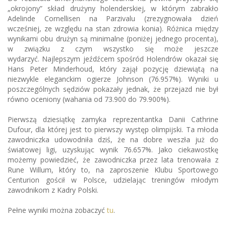
„okrojony” skład drużyny holenderskiej, w którym zabrakło
Adelinde Cornellisen na Parzivalu (zrezygnowała dzień
wcześniej, ze względu na stan zdrowia konia). Różnica między
wynikami obu drużyn są minimalne (poniżej jednego procenta),
w związku z czym wszystko się może jeszcze
wydarzyć. Najlepszym jeźdźcem spośród Holendrów okazał się
Hans Peter Minderhoud, który zajął pozycję dziewiątą na
niezwykle eleganckim ogierze Johnson (76.957%). Wyniki u
poszczególnych sędziów pokazały jednak, że przejazd nie był
równo oceniony (wahania od 73.900 do 79.900%).
Pierwszą dziesiątkę zamyka reprezentantka Danii Cathrine
Dufour, dla której jest to pierwszy występ olimpijski. Ta młoda
zawodniczka udowodniła dziś, że na dobre weszła już do
światowej ligi, uzyskując wynik 76.657%. Jako ciekawostkę
możemy powiedzieć, że zawodniczka przez lata trenowała z
Rune Willum, który to, na zaproszenie Klubu Sportowego
Centurion gościł w Polsce, udzielając treningów młodym
zawodnikom z Kadry Polski.
Pełne wyniki można zobaczyć
tu
.