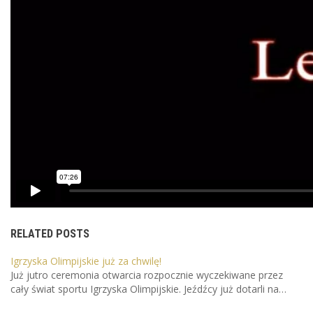
RELATED POSTS
Igrzyska Olimpijskie już za chwilę!
Już jutro ceremonia otwarcia rozpocznie wyczekiwane przez
cały świat sportu Igrzyska Olimpijskie. Jeźdźcy już dotarli na…