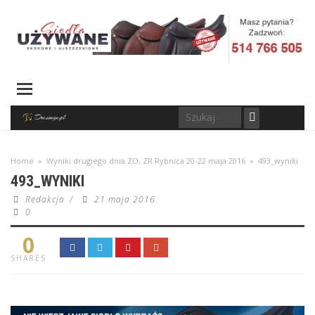
Home
»
Wyniki drugiego dnia ZO, ZR Rybnica 20-22 maja 2016
»
493_wyniki
493_WYNIKI
Redakcja
/
21 maja 2016
0
0
SHARES