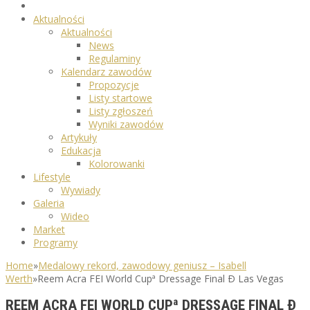
Aktualności
Aktualności
News
Regulaminy
Kalendarz zawodów
Propozycje
Listy startowe
Listy zgłoszeń
Wyniki zawodów
Artykuły
Edukacja
Kolorowanki
Lifestyle
Wywiady
Galeria
Wideo
Market
Programy
Home
»
Medalowy rekord, zawodowy geniusz – Isabell
Werth
»
Reem Acra FEI World Cupª Dressage Final Ð Las Vegas
REEM ACRA FEI WORLD CUPª DRESSAGE FINAL Ð