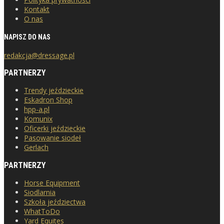
Kontakt
O nas
NAPISZ DO NAS
redakcja@dressage.pl
PARTNERZY
Trendy jeździeckie
Eskadron Shop
hpp-a.pl
Komunix
Oficerki jeździeckie
Pasowanie siodeł
Gerlach
PARTNERZY
Horse Equipment
Siodlarnia
Szkoła jeździectwa
WhatToDo
Yard Equites