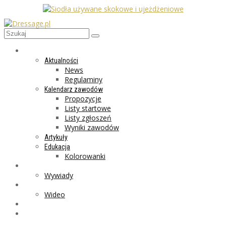
AKTUALNOŚCI
Aktualności
News
Regulaminy
Kalendarz zawodów
Propozycje
Listy startowe
Listy zgłoszeń
Wyniki zawodów
Artykuły
Edukacja
Kolorowanki
LIFESTYLE
Wywiady
GALERIA
Wideo
MARKET
PROGRAMY