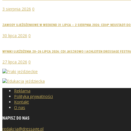
3 sierpnia 2026
0
ZAWODY UJEŻDŻENIOWE W WEEKEND 31 LIPCA – 2 SIERPNIA 2026: CDI4* NEUSTADT-
30 lipca 2026
0
WYNIKI UJEŻDŻENIA 20–26 LIPCA 2026: CDI JASZKOWO I ACHLEITEN DRESSAGE FESTIV
27 lipca 2026
0
Reklama
Polityka prywatności
Kontakt
O nas
NAPISZ DO NAS
redakcja@dressage.pl