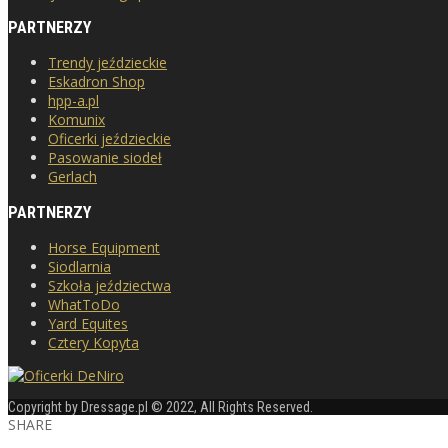
PARTNERZY
Trendy jeździeckie
Eskadron Shop
hpp-a.pl
Komunix
Oficerki jeździeckie
Pasowanie siodeł
Gerlach
PARTNERZY
Horse Equipment
Siodlarnia
Szkoła jeździectwa
WhatToDo
Yard Equites
Cztery Kopyta
Copyright by Dressage.pl © 2022, All Rights Reserved.
SHARE