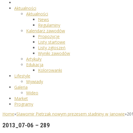
Aktualności
Aktualności
News
Regulaminy
Kalendarz zawodów
Propozycje
Listy startowe
Listy zgłoszeń
Wyniki zawodów
Artykuły
Edukacja
Kolorowanki
Lifestyle
Wywiady
Galeria
Wideo
Market
Programy
Home
»
Sławomir Pietrzak nowym prezesem stadniny w Janowie
»
20
2013_07-06 – 289