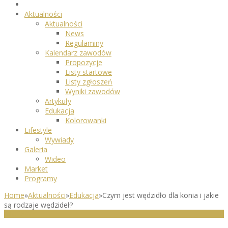
Aktualności
Aktualności
News
Regulaminy
Kalendarz zawodów
Propozycje
Listy startowe
Listy zgłoszeń
Wyniki zawodów
Artykuły
Edukacja
Kolorowanki
Lifestyle
Wywiady
Galeria
Wideo
Market
Programy
Home
»
Aktualności
»
Edukacja
»
Czym jest wędzidło dla konia i jakie
są rodzaje wędzideł?
EDUKACJA