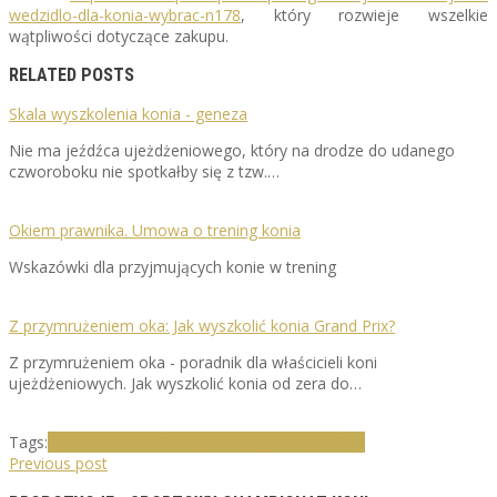
wedzidlo-dla-konia-wybrac-n178
, który rozwieje wszelkie
wątpliwości dotyczące zakupu.
RELATED POSTS
Skala wyszkolenia konia - geneza
Nie ma jeźdźca ujeżdżeniowego, który na drodze do udanego
czworoboku nie spotkałby się z tzw.…
Okiem prawnika. Umowa o trening konia
Wskazówki dla przyjmujących konie w trening
Z przymrużeniem oka: Jak wyszkolić konia Grand Prix?
Z przymrużeniem oka - poradnik dla właścicieli koni
ujeżdżeniowych. Jak wyszkolić konia od zera do…
Tags:
munsztuk
rodzaje wędzideł
ścięgierz
wędzidła
Previous post