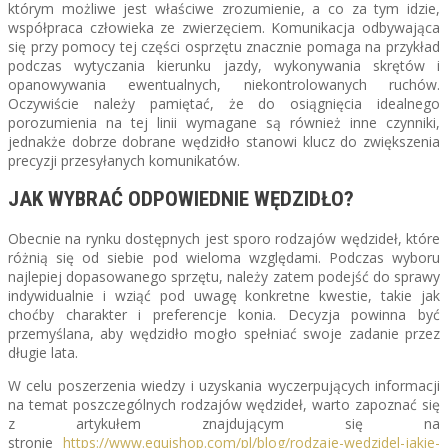
którym możliwe jest właściwe zrozumienie, a co za tym idzie,
współpraca człowieka ze zwierzęciem. Komunikacja odbywająca
się przy pomocy tej części osprzętu znacznie pomaga na przykład
podczas wytyczania kierunku jazdy, wykonywania skrętów i
opanowywania ewentualnych, niekontrolowanych ruchów.
Oczywiście należy pamiętać, że do osiągnięcia idealnego
porozumienia na tej linii wymagane są również inne czynniki,
jednakże dobrze dobrane wędzidło stanowi klucz do zwiększenia
precyzji przesyłanych komunikatów.
JAK WYBRAĆ ODPOWIEDNIE WĘDZIDŁO?
Obecnie na rynku dostępnych jest sporo rodzajów wędzideł, które
różnią się od siebie pod wieloma względami. Podczas wyboru
najlepiej dopasowanego sprzętu, należy zatem podejść do sprawy
indywidualnie i wziąć pod uwagę konkretne kwestie, takie jak
choćby charakter i preferencje konia. Decyzja powinna być
przemyślana, aby wędzidło mogło spełniać swoje zadanie przez
długie lata.
W celu poszerzenia wiedzy i uzyskania wyczerpujących informacji
na temat poszczególnych rodzajów wędzideł, warto zapoznać się
z artykułem znajdującym się na
stronie
https://www.equishop.com/pl/blog/rodzaje-wedzidel-jakie-