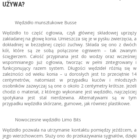
UŻYWA?
Wędzidło munsztukowe Busse
Wędzidło to część ogłowia, czyli głównej składowej uprzęży
zakładanej na głowę konia. Umieszcza się je w pysku zwierzęcia, a
dokładniej w bezzębnej części żuchwy. Składa się ono z dwóch
kół, które są ze sobą połączone ogniwem – tak zwanym
ścięgierzem. Całość przypinana jest do wodzy oraz wcześniej
wspomnianego już ogłowia, tworząc w pełni zintegrowany i
funkcjonujący razem system. Długości wędzideł różnią się w
zależności od wieku konia – u dorosłych jest to przeciętnie 14
centymetrów, natomiast w przypadku kuców i młodszych
osobników zazwyczaj są one o około 2 centymetry krótsze. Jeżeli
chodzi o materiał, z którego wykonane jest wędzidło, najczęściej
spotykana jest stal nierdzewna. Alternatywami są w tym
przypadku wędzidła skórzane, gumowe, jak również plastikowe.
Nowoczesne wędzidło Limo Bits
Wędzidło pozwala na utrzymanie kontaktu pomiędzy jeźdźcem, a
jego wierzchowcem. Służy ono do przekazywania sygnałów, dzięki