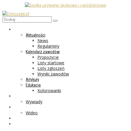
AKTUALNOŚCI
Aktualności
News
Regulaminy
Kalendarz zawodów
Propozycje
Listy startowe
Listy zgłoszeń
Wyniki zawodów
Artykuły
Edukacja
Kolorowanki
LIFESTYLE
Wywiady
GALERIA
Wideo
MARKET
PROGRAMY