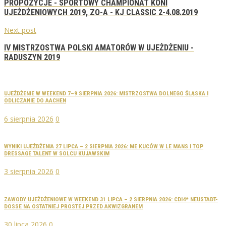
PROPOZYCJE - SPORTOWY CHAMPIONAT KONI
UJEŻDŻENIOWYCH 2019, ZO-A - KJ CLASSIC 2-4.08.2019
Next post
IV MISTRZOSTWA POLSKI AMATORÓW W UJEŻDŻENIU -
RADUSZYN 2019
UJEŻDŻENIE W WEEKEND 7–9 SIERPNIA 2026: MISTRZOSTWA DOLNEGO ŚLĄSKA I
ODLICZANIE DO AACHEN
6 sierpnia 2026
0
WYNIKI UJEŻDŻENIA 27 LIPCA – 2 SIERPNIA 2026: ME KUCÓW W LE MANS I TOP
DRESSAGE TALENT W SOLCU KUJAWSKIM
3 sierpnia 2026
0
ZAWODY UJEŻDŻENIOWE W WEEKEND 31 LIPCA – 2 SIERPNIA 2026: CDI4* NEUSTADT-
DOSSE NA OSTATNIEJ PROSTEJ PRZED AKWIZGRANEM
30 lipca 2026
0