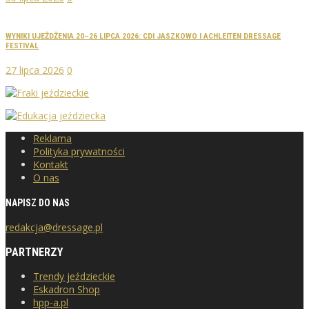
WYNIKI UJEŻDŻENIA 20–26 LIPCA 2026: CDI JASZKOWO I ACHLEITEN DRESSAGE
FESTIVAL
27 lipca 2026
0
Reklama
Polityka prywatności
Kontakt
O nas
NAPISZ DO NAS
redakcja@dressage.pl
PARTNERZY
Trendy jeździeckie
Eskadron Shop
hpp-a.pl