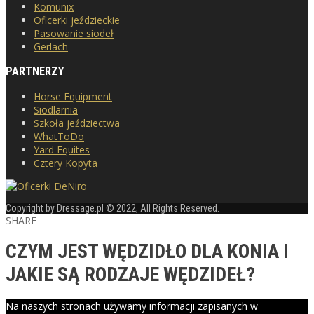
Komunix
Oficerki jeździeckie
Pasowanie siodeł
Gerlach
PARTNERZY
Horse Equipment
Siodlarnia
Szkoła jeździectwa
WhatToDo
Yard Equites
Cztery Kopyta
Copyright by Dressage.pl © 2022, All Rights Reserved.
SHARE
CZYM JEST WĘDZIDŁO DLA KONIA I
JAKIE SĄ RODZAJE WĘDZIDEŁ?
Na naszych stronach używamy informacji zapisanych w