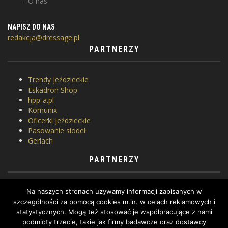
O nas
NAPISZ DO NAS
redakcja@dressage.pl
PARTNERZY
Trendy jeździeckie
Eskadron Shop
hpp-a.pl
Komunix
Oficerki jeździeckie
Pasowanie siodeł
Gerlach
PARTNERZY
Horse Equipment
Na naszych stronach używamy informacji zapisanych w
Siodlarnia
szczególności za pomocą cookies m.in. w celach reklamowych i
Szkoła jeździectwa
statystycznych. Mogą też stosować je współpracujące z nami
WhatToDo
podmioty trzecie, takie jak firmy badawcze oraz dostawcy