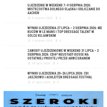
UJEŻDŻENIE W WEEKEND 7–9 SIERPNIA 2026:
MISTRZOSTWA DOLNEGO ŚLĄSKA I ODLICZANIE DO
AACHEN
6 sierpnia 2026
0
WYNIKI UJEŻDŻENIA 27 LIPCA – 2 SIERPNIA 2026: ME
KUCÓW W LE MANS I TOP DRESSAGE TALENT W
SOLCU KUJAWSKIM
3 sierpnia 2026
0
ZAWODY UJEŻDŻENIOWE W WEEKEND 31 LIPCA – 2
SIERPNIA 2026: CDI4* NEUSTADT-DOSSE NA
OSTATNIEJ PROSTEJ PRZED AKWIZGRANEM
30 lipca 2026
0
WYNIKI UJEŻDŻENIA 20–26 LIPCA 2026: CDI
JASZKOWO I ACHLEITEN DRESSAGE FESTIVAL
27 lipca 2026
0