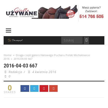
Home
»
Druga część galerii Halowego Pucharu Polski Michałowice
2016
»
2016-04-03 667
2016-04-03 667
Redakcja
/
4 kwietnia 2016
0
0
SHARES