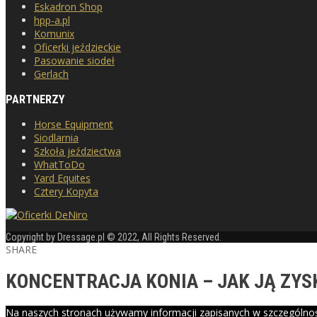
Eskadron Shop
hpp-a.pl
Komunix
Oficerki jeździeckie
Pasowanie siodeł
Gerlach
PARTNERZY
Horse Equipment
Siodlarnia
Szkoła jeździectwa
WhatToDo
Yard Equites
Cztery Kopyta
Copyright by Dressage.pl © 2022, All Rights Reserved.
SHARE
KONCENTRACJA KONIA – JAK JĄ ZYSK
Na naszych stronach używamy informacji zapisanych w szczególnośc