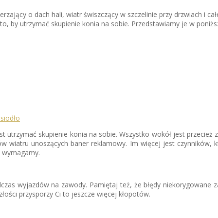
erzający o dach hali, wiatr świszczący w szczelinie przy drzwiach i 
to, by utrzymać skupienie konia na sobie. Przedstawiamy je w poniżs
 utrzymać skupienie konia na sobie. Wszystko wokół jest przecież zn
 wiatru unoszących baner reklamowy. Im więcej jest czynników, kt
go wymagamy.
czas wyjazdów na zawody. Pamiętaj też, że błędy niekorygowane zaz
ości przysporzy Ci to jeszcze więcej kłopotów.