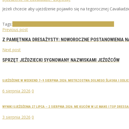
Jeżeli chcecie aby ujeżdżenie pojawiło się na tegorocznej Cavaliad
Tags:
koncentracja
koncentracja konia
skupienie
trening w hali
Previous post
Z PAMIĘTNIKA DRESAŻYSTY: NOWOROCZNE POSTANOWIENIA N
Next post
SPRZĘT JEŹDZIECKI SYGNOWANY NAZWISKAMI JEŹDŹCÓW
UJEŻDŻENIE W WEEKEND 7–9 SIERPNIA 2026: MISTRZOSTWA DOLNEGO ŚLĄSKA I ODLI
6 sierpnia 2026
0
WYNIKI UJEŻDŻENIA 27 LIPCA – 2 SIERPNIA 2026: ME KUCÓW W LE MANS I TOP DRES
3 sierpnia 2026
0