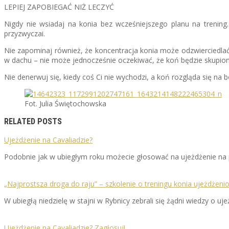
LEPIEJ ZAPOBIEGAĆ NIŻ LECZYĆ
Nigdy nie wsiadaj na konia bez wcześniejszego planu na trening
przyzwyczai.
Nie zapominaj również, że koncentracja konia może odzwierciedlać 
w dachu – nie może jednocześnie oczekiwać, że koń będzie skupion
Nie denerwuj się, kiedy coś Ci nie wychodzi, a koń rozgląda się na bo
Fot. Julia Świętochowska
RELATED POSTS
Ujeżdżenie na Cavaliadzie?
Podobnie jak w ubiegłym roku możecie głosować na ujeżdżenie na p
„Najprostsza droga do raju” – szkolenie o treningu konia ujeżdżen
W ubiegłą niedzielę w stajni w Rybnicy zebrali się żądni wiedzy o u
Ujeżdżenie na Cavaliadzie? Zagłosuj!