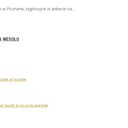
zie w Poznaniu zagłosujcie w ankiecie na…
A WESOŁO
CZANIE DO AACHEN
SAGE TALENT W SOLCU KUJAWSKIM