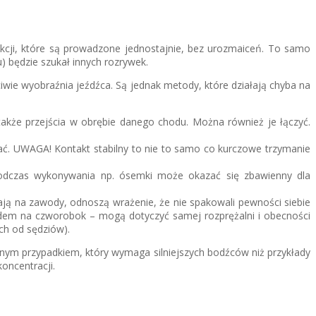
lekcji, które są prowadzone jednostajnie, bez urozmaiceń. To samo
) będzie szukał innych rozrywek.
wie wyobraźnia jeźdźca. Są jednak metody, które działają chyba na
akże przejścia w obrębie danego chodu. Można również je łączyć.
wać. UWAGA! Kontakt stabilny to nie to samo co kurczowe trzymanie
a podczas wykonywania np. ósemki może okazać się zbawienny dla
ają na zawody, odnoszą wrażenie, że nie spakowali pewności siebie
zdem na czworobok – mogą dotyczyć samej rozprężalni i obecności
ch od sędziów).
dnym przypadkiem, który wymaga silniejszych bodźców niż przykłady
oncentracji.