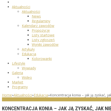
Aktualności
Aktualności
News
Regulaminy
Kalendarz zawodów
Propozycje
Listy startowe
Listy zgłoszeń
Wyniki zawodów
Artykuły
Edukacja
Kolorowanki
Lifestyle
Wywiady
Galeria
Wideo
Market
Programy
Home
»
Aktualności
»
Edukacja
»
Koncentracja konia – jak ją zyskać, jak
EDUKACJA
KONCENTRACJA KONIA – JAK JĄ ZYSKAĆ, JAK NI