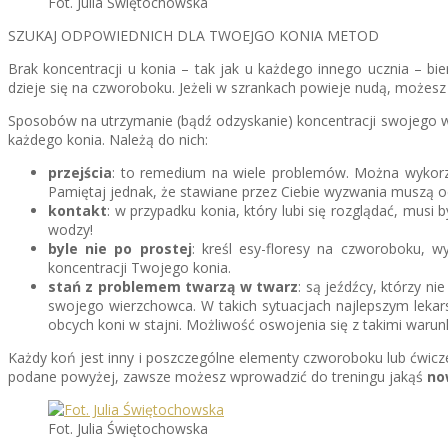
Fot. Julia Świętochowska
SZUKAJ ODPOWIEDNICH DLA TWOEJGO KONIA METOD
Brak koncentracji u konia – tak jak u każdego innego ucznia – bi
dzieje się na czworoboku. Jeżeli w szrankach powieje nudą, możesz
Sposobów na utrzymanie (bądź odzyskanie) koncentracji swojego wi
każdego konia. Należą do nich:
przejścia
: to remedium na wiele problemów. Można wykorzy
Pamiętaj jednak, że stawiane przez Ciebie wyzwania muszą 
kontakt
: w przypadku konia, który lubi się rozglądać, mus
wodzy!
byle nie po prostej
: kreśl esy-floresy na czworoboku, 
koncentracji Twojego konia.
stań z problemem twarzą w twarz
: są jeźdźcy, którzy n
swojego wierzchowca. W takich sytuacjach najlepszym leka
obcych koni w stajni. Możliwość oswojenia się z takimi waru
Każdy koń jest inny i poszczególne elementy czworoboku lub ćwicz
podane powyżej, zawsze możesz wprowadzić do treningu jakąś
no
Fot. Julia Świętochowska