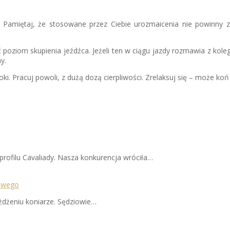
. Pamiętaj, że stosowane przez Ciebie urozmaicenia nie powinny z
poziom skupienia jeźdźca. Jeżeli ten w ciągu jazdy rozmawia z kole
y.
ki. Pracuj powoli, z dużą dozą cierpliwości. Zrelaksuj się – może koń 
rofilu Cavaliady. Nasza konkurencja wróciła…
iowego
jeżdżeniu koniarze. Sędziowie…