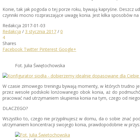
Konie, tak jak pogoda o tej porze roku, bywają kapryśne. Deszcz ud
czynniki mocno rozpraszające uwagę konia. Jest kilka sposobów na 
Redakcja
2017-01-03
Redakcja
/
3 stycznia 2017
/
0
4
Shares
Facebook
Twitter
Pinterest
Google+
Fot. Julia Świętochowska
W czasie zimowego treningu bywają momenty, w których trudno jest
przez wesołe podskoki lonżowanego obok konia, aż do podmuchów
pracować nad utrzymaniem skupienia konia na tym, czego od nie
DLACZEGO?
Wszystko to, czego nie przypilnujesz w domu, da o sobie znać pod
utrzymaniem koncentracji swojego konia, prawdopodobnie w przyszł