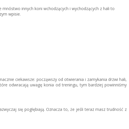
całe mnóstwo innych koni wchodzących i wychodzących z hali to
zym wpisie.
acznie ciekawsze: począwszy od otwierania i zamykania drzwi hali,
óre odwracają uwagę konia od treningu, tym bardziej powinniśmy
wyczaj się pogłębiają. Oznacza to, że jeśli teraz masz trudność z