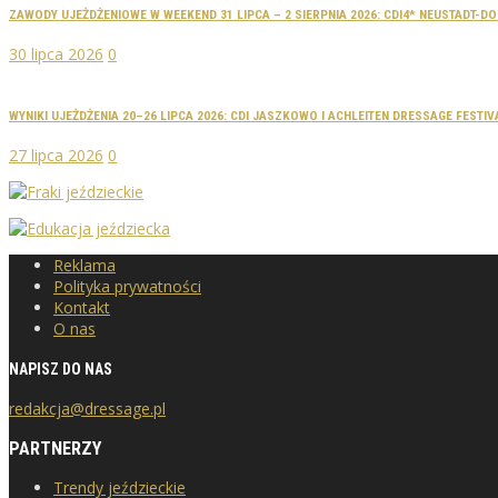
ZAWODY UJEŻDŻENIOWE W WEEKEND 31 LIPCA – 2 SIERPNIA 2026: CDI4* NEUSTADT-
30 lipca 2026
0
WYNIKI UJEŻDŻENIA 20–26 LIPCA 2026: CDI JASZKOWO I ACHLEITEN DRESSAGE FESTIV
27 lipca 2026
0
Reklama
Polityka prywatności
Kontakt
O nas
NAPISZ DO NAS
redakcja@dressage.pl
PARTNERZY
Trendy jeździeckie