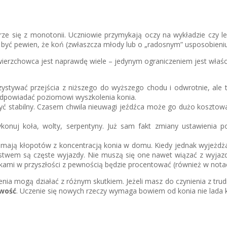
erze się z monotonii. Uczniowie przymykają oczy na wykładzie czy 
 być pewien, że koń (zwłaszcza młody lub o „radosnym” usposobieniu
erzchowca jest naprawdę wiele – jedynym ograniczeniem jest właści
stywać przejścia z niższego do wyższego chodu i odwrotnie, ale t
odpowiadać poziomowi wyszkolenia konia.
i być stabilny. Czasem chwila nieuwagi jeźdźca może go dużo koszto
wykonuj koła, wolty, serpentyny. Już sam fakt zmiany ustawieni
ie mają kłopotów z koncentracją konia w domu. Kiedy jednak wyjeżdż
rstwem są częste wyjazdy. Nie muszą się one nawet wiązać z wyja
nkami w przyszłości z pewnością będzie procentować (również w nota
enia mogą działać z różnym skutkiem. Jeżeli masz do czynienia z tru
wość
. Uczenie się nowych rzeczy wymaga bowiem od konia nie lada k