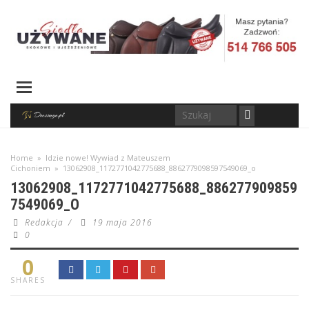
Home
»
Idzie nowe! Wywiad z Mateuszem
Cichoniem
»
13062908_1172771042775688_8862779098597549069_o
13062908_1172771042775688_886277909859
7549069_O
Redakcja
/
19 maja 2016
0
0
SHARES