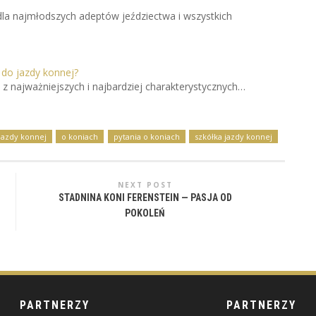
la najmłodszych adeptów jeździectwa i wszystkich
 do jazdy konnej?
 z najważniejszych i najbardziej charakterystycznych…
 jazdy konnej
o koniach
pytania o koniach
szkółka jazdy konnej
NEXT POST
STADNINA KONI FERENSTEIN — PASJA OD
POKOLEŃ
PARTNERZY
PARTNERZY