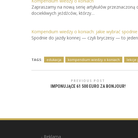
Kompendium wiedzy o koniach
Zapraszamy na nową serię artykułów przeznaczoną d
dociekliwych jeźdźców, którzy…
Kompendium wiedzy o koniach: jakie wybrać spodnie
Spodnie do jazdy konnej — czyli bryczesy — to jeden
TAGS:
edukacja
kompendium wiedzy o koniach
lekcje
PREVIOUS POST
IMPONUJĄCE 61 500 EURO ZA BONJOUR!
Reklama