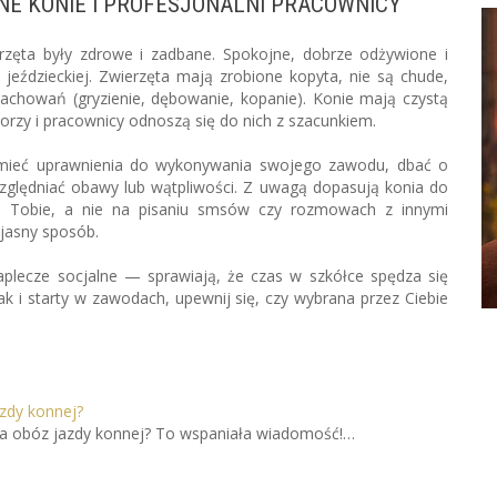
NE KONIE I PROFESJONALNI PRACOWNICY
erzęta były zdrowe i zadbane. Spokojne, dobrze odżywione i
jeździeckiej. Zwierzęta mają zrobione kopyta, nie są chude,
achowań (gryzienie, dębowanie, kopanie). Konie mają czystą
torzy i pracownicy odnoszą się do nich z szacunkiem.
ni mieć uprawnienia do wykonywania swojego zawodu, dbać o
zględniać obawy lub wątpliwości. Z uwagą dopasują konia do
na Tobie, a nie na pisaniu smsów czy rozmowach z innymi
jasny sposób.
plecze socjalne — sprawiają, że czas w szkółce spędza się
nak i starty w zawodach, upewnij się, czy wybrana przez Ciebie
zdy konnej?
 na obóz jazdy konnej? To wspaniała wiadomość!…