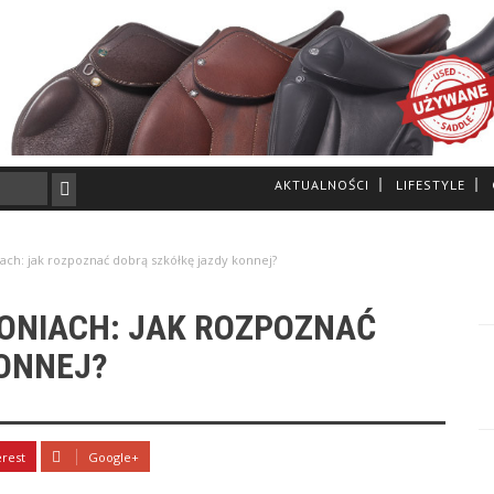
AKTUALNOŚCI
LIFESTYLE
h: jak rozpoznać dobrą szkółkę jazdy konnej?
ONIACH: JAK ROZPOZNAĆ
ONNEJ?
erest
Google+