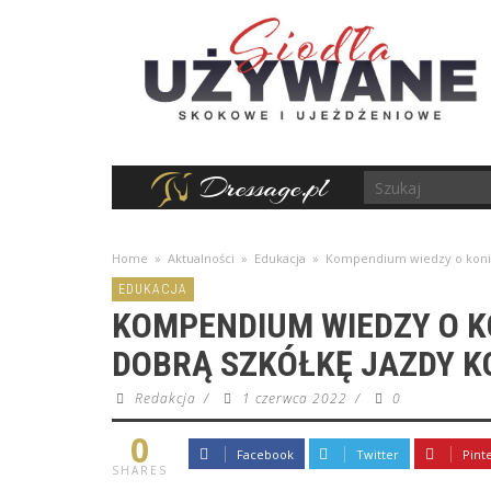
Home
»
Aktualności
»
Edukacja
»
Kompendium wiedzy o koniac
EDUKACJA
KOMPENDIUM WIEDZY O K
DOBRĄ SZKÓŁKĘ JAZDY K
Redakcja
/
1 czerwca 2022
/
0
0
Facebook
Twitter
Pint
SHARES