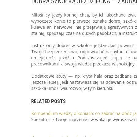
DOBRA SZKÓŁKA JEŹDZIECKA — ZADBA
Miłośnicy jazdy konnej chcą, by ich ukochane zwi
wypoczęte konie to pierwsza oznaka dobrej szkółki 
kulawe ani nerwowe, nie przejawiają agresywnych z
stajnię, spędzają czas na dużych padokach, a instruk
Instruktorzy dobrej w szkółce jeździeckiej powin
Twoje bezpieczeństwo, odpowiadać na pytania i uw
umiejętności jeźdźca. Podczas zajęć skupią się 
pracownikami, a swoją wiedzę przekażą w spokojny, 
Dodatkowe atuty — np. kryta hala oraz zadbane za
jeszcze lepiej. Jeśli nastawiasz się na zdawanie odz
szkółka umożliwia rozwój w tym kierunku.
RELATED POSTS
Kompendium wiedzy o koniach: co zabrać na obóz ja
Spełniło się Twoje marzenie i w wakacje wyruszasz