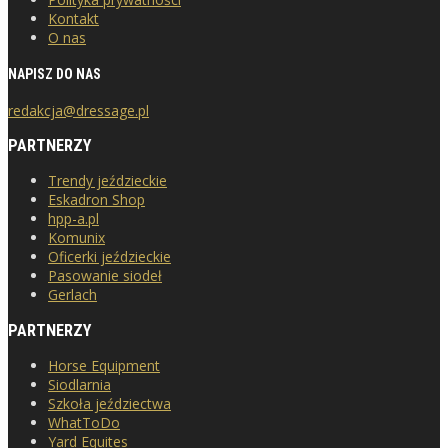
Kontakt
O nas
NAPISZ DO NAS
redakcja@dressage.pl
PARTNERZY
Trendy jeździeckie
Eskadron Shop
hpp-a.pl
Komunix
Oficerki jeździeckie
Pasowanie siodeł
Gerlach
PARTNERZY
Horse Equipment
Siodlarnia
Szkoła jeździectwa
WhatToDo
Yard Equites