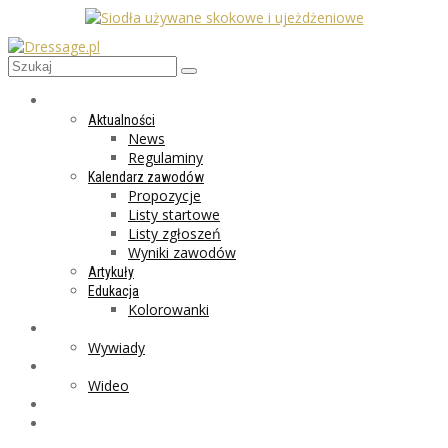
AKTUALNOŚCI
Aktualności
News
Regulaminy
Kalendarz zawodów
Propozycje
Listy startowe
Listy zgłoszeń
Wyniki zawodów
Artykuły
Edukacja
Kolorowanki
LIFESTYLE
Wywiady
GALERIA
Wideo
MARKET
PROGRAMY