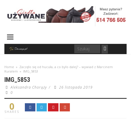
Home
»
Zaczęło się od hucuła, a co było dalej? – wywiad z Marcinem
Kuralem
»
IMG_5853
IMG_5853
Aleksandra Chorąży
/
26 listopada 2019
0
0
SHARES