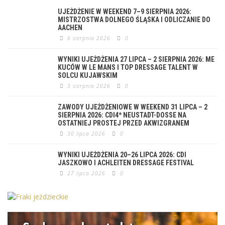
UJEŻDŻENIE W WEEKEND 7–9 SIERPNIA 2026:
MISTRZOSTWA DOLNEGO ŚLĄSKA I ODLICZANIE DO
AACHEN
6 sierpnia 2026
0
WYNIKI UJEŻDŻENIA 27 LIPCA – 2 SIERPNIA 2026: ME
KUCÓW W LE MANS I TOP DRESSAGE TALENT W
SOLCU KUJAWSKIM
3 sierpnia 2026
0
ZAWODY UJEŻDŻENIOWE W WEEKEND 31 LIPCA – 2
SIERPNIA 2026: CDI4* NEUSTADT-DOSSE NA
OSTATNIEJ PROSTEJ PRZED AKWIZGRANEM
30 lipca 2026
0
WYNIKI UJEŻDŻENIA 20–26 LIPCA 2026: CDI
JASZKOWO I ACHLEITEN DRESSAGE FESTIVAL
27 lipca 2026
0