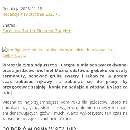
Redakcja
2023-01-18
Redakcja
/
18 stycznia 2023
/
0
4
Shares
Facebook
Twitter
Pinterest
Google+
Wreszcie zima odpuszcza i ustępuje miejsca wyczekiwanej
przez jeźdźców wiośnie! Można odstawić głęboko do szafy
termobuty, schować grube swetry i rękawice. A potem
czas zakasać rękawy i… zabierać się do pracy, by
przygotować stajnię i konie na nadejście wiosny. Bo jest co
robić!
Wiosna to najprzyjemniejsza pora roku dla jeźdźców. Błoto na
padokach wysycha, słońce przygrzewa, ale nie ma jeszcze upału
ani denerwujących gzów i much. Warto wykorzystać ten czas na
wiosenne porządki i zadbanie o konie.
CO ROBIĆ WIOSNĄ W STAJNI?