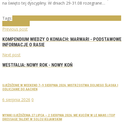
na święto tej dyscypliny. W dniach 29-31.08 rozegrane…
Tags:
edukacja
kompendium wiedzy o koniach
o koniach
pytania o
koniach
wiosna
Previous post
KOMPENDIUM WIEDZY O KONIACH: MARWARI - PODSTAWOWE
INFORMACJE O RASIE
Next post
WESTFALIA: NOWY ROK - NOWY KOŃ
UJEŻDŻENIE W WEEKEND 7–9 SIERPNIA 2026: MISTRZOSTWA DOLNEGO ŚLĄSKA I
ODLICZANIE DO AACHEN
6 sierpnia 2026
0
WYNIKI UJEŻDŻENIA 27 LIPCA – 2 SIERPNIA 2026: ME KUCÓW W LE MANS I TOP
DRESSAGE TALENT W SOLCU KUJAWSKIM