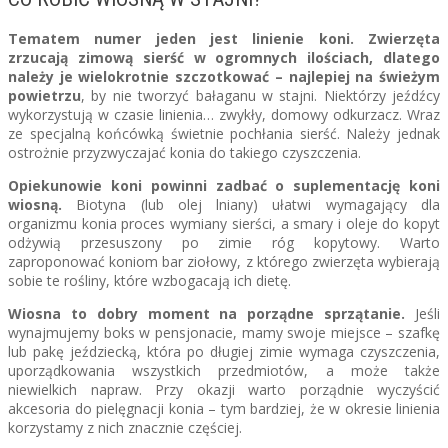
Tematem numer jeden jest linienie koni. Zwierzęta
zrzucają zimową sierść w ogromnych ilościach, dlatego
należy je wielokrotnie szczotkować – najlepiej na świeżym
powietrzu
, by nie tworzyć bałaganu w stajni. Niektórzy jeźdźcy
wykorzystują w czasie linienia… zwykły, domowy odkurzacz. Wraz
ze specjalną końcówką świetnie pochłania sierść. Należy jednak
ostrożnie przyzwyczajać konia do takiego czyszczenia.
Opiekunowie koni powinni zadbać o suplementację koni
wiosną.
Biotyna (lub olej lniany) ułatwi wymagający dla
organizmu konia proces wymiany sierści, a smary i oleje do kopyt
odżywią przesuszony po zimie róg kopytowy. Warto
zaproponować koniom bar ziołowy, z którego zwierzęta wybierają
sobie te rośliny, które wzbogacają ich dietę.
Wiosna to dobry moment na porządne sprzątanie.
Jeśli
wynajmujemy boks w pensjonacie, mamy swoje miejsce – szafkę
lub pakę jeździecką, która po długiej zimie wymaga czyszczenia,
uporządkowania wszystkich przedmiotów, a może także
niewielkich napraw. Przy okazji warto porządnie wyczyścić
akcesoria do pielęgnacji konia – tym bardziej, że w okresie linienia
korzystamy z nich znacznie częściej.