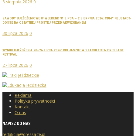
3 sierpnia 2026
0
ZAWODY UJEŻDŻENIOWE W WEEKEND 31 LIPCA – 2 SIERPNIA 2026: CDI4* NEUSTADT-
DOSSE NA OSTATNIEJ PROSTEJ PRZED AKWIZGRANEM
30 lipca 2026
0
WYNIKI UJEŻDŻENIA 20–26 LIPCA 2026: CDI JASZKOWO I ACHLEITEN DRESSAGE
FESTIVAL
27 lipca 2026
0
Reklama
Polityka prywatności
Kontakt
O nas
NAPISZ DO NAS
redakcja@dressage.pl