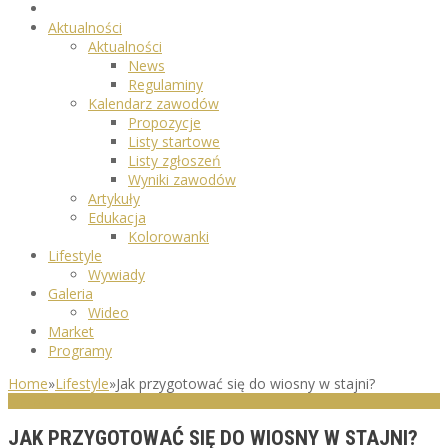
Aktualności
Aktualności
News
Regulaminy
Kalendarz zawodów
Propozycje
Listy startowe
Listy zgłoszeń
Wyniki zawodów
Artykuły
Edukacja
Kolorowanki
Lifestyle
Wywiady
Galeria
Wideo
Market
Programy
Home
»
Lifestyle
»
Jak przygotować się do wiosny w stajni?
LIFESTYLE
JAK PRZYGOTOWAĆ SIĘ DO WIOSNY W STAJNI?