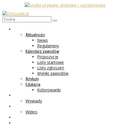
AKTUALNOŚCI
Aktualności
News
Regulaminy
Kalendarz zawodów
Propozycje
Listy startowe
Listy zgłoszeń
Wyniki zawodów
Artykuły
Edukacja
Kolorowanki
LIFESTYLE
Wywiady
GALERIA
Wideo
MARKET
PROGRAMY