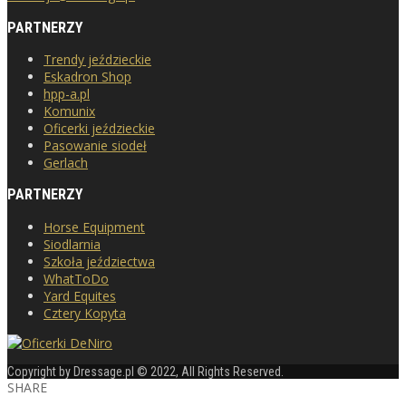
PARTNERZY
Trendy jeździeckie
Eskadron Shop
hpp-a.pl
Komunix
Oficerki jeździeckie
Pasowanie siodeł
Gerlach
PARTNERZY
Horse Equipment
Siodlarnia
Szkoła jeździectwa
WhatToDo
Yard Equites
Cztery Kopyta
Copyright by Dressage.pl © 2022, All Rights Reserved.
SHARE