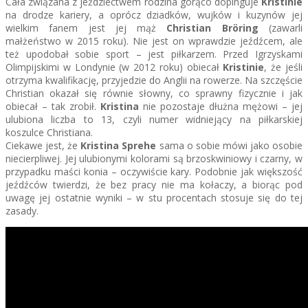
Cała związana z jeździectwem rodzina gorąco dopinguje
Kristinie
na drodze kariery, a oprócz dziadków, wujków i kuzynów jej
wielkim fanem jest jej mąż
Christian Bröring
(zawarli
małżeństwo w 2015 roku). Nie jest on wprawdzie jeźdźcem, ale
też upodobał sobie sport – jest piłkarzem. Przed Igrzyskami
Olimpijskimi w Londynie (w 2012 roku) obiecał
Kristinie
, że jeśli
otrzyma kwalifikację, przyjedzie do Anglii na rowerze. Na szczęście
Christian okazał się równie słowny, co sprawny fizycznie i jak
obiecał – tak zrobił.
Kristina
nie pozostaje dłużna mężowi – jej
ulubiona liczba to 13, czyli numer widniejący na piłkarskiej
koszulce Christiana.
Ciekawe jest, że
Kristina Sprehe
sama o sobie mówi jako osobie
niecierpliwej. Jej ulubionymi kolorami są brzoskwiniowy i czarny, w
przypadku maści konia – oczywiście kary. Podobnie jak większość
jeźdźców twierdzi, że bez pracy nie ma kołaczy, a biorąc pod
uwagę jej ostatnie wyniki – w stu procentach stosuje się do tej
zasady.