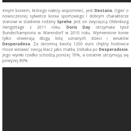
Innym koniem, którego należy wspomnieć, jest
Destano
. Ogier o
nowoczesnej sylwetce konia sportowego i dobrym charakterze
stanowi w stadninie rodziny
Sprehe
. Jest on zwycięzcą Oldenburg
Hengsttage z 2011 roku.
Doris Day
otrzymała tytuł
Bundechampiona w Warendorf w 2010 roku. Wymienione konie
tylko otwierają długą listę uznanych dzieci i wnuków
Desperadosa
. Za skromną kwotę 1200 euro chętny hodowca
może wsławić swoją klacz jako matkę źrebaka po
Desperadosie
.
Jego wyniki rzadko schodzą poniżej 70%, a ostatnie utrzymują się
powyżej 80%.