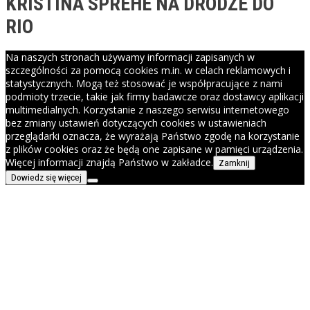
KRISTINA SPREHE NA DRODZE DO
RIO
Na naszych stronach używamy informacji zapisanych w
szczególności za pomocą cookies m.in. w celach reklamowych i
statystycznych. Mogą też stosować je współpracujące z nami
podmioty trzecie, takie jak firmy badawcze oraz dostawcy aplikacji
multimedialnych. Korzystanie z naszego serwisu internetowego
bez zmiany ustawień dotyczących cookies w ustawieniach
przeglądarki oznacza, że wyrażają Państwo zgodę na korzystanie
z plików cookies oraz że będą one zapisane w pamięci urządzenia.
Więcej informacji znajdą Państwo w zakładce.
Zamknij
Dowiedz się więcej