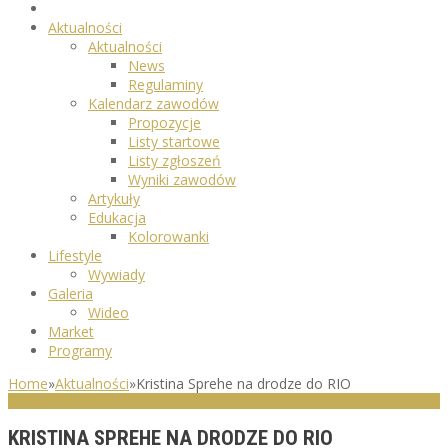
Aktualności
Aktualności
News
Regulaminy
Kalendarz zawodów
Propozycje
Listy startowe
Listy zgłoszeń
Wyniki zawodów
Artykuły
Edukacja
Kolorowanki
Lifestyle
Wywiady
Galeria
Wideo
Market
Programy
Home
»
Aktualności
»
Kristina Sprehe na drodze do RIO
AKTUALNOŚCI
KRISTINA SPREHE NA DRODZE DO RIO