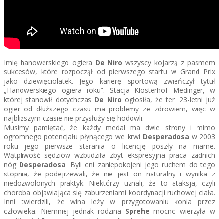
Imię hanowerskiego ogiera
De Niro
wszyscy kojarzą z pasmem
sukcesów, które rozpoczął od pierwszego startu w Grand Prix
jako dziewięciolatek. Jego karierę sportową zwieńczył tytuł
„Hanowerskiego ogiera roku”. Stacja Klosterhof Medinger, w
której stanowił dotychczas
De Niro
ogłosiła, że ten 23-letni już
ogier od dłuższego czasu ma problemy ze zdrowiem, więc w
najbliższym czasie nie przysłuży się hodowli.
Musimy pamiętać, że każdy medal ma dwie strony i mimo
ogromnego potencjału płynącego we krwi
Desperadosa
w 2003
roku jego pierwsze starania o licencję poszły na marne.
Wątpliwość sędziów wzbudziła zbyt ekspresyjna praca zadnich
nóg
Desperadosa
. Byli oni zaniepokojeni jego ruchem do tego
stopnia, że podejrzewali, że nie jest on naturalny i wynika z
niedozwolonych praktyk. Niektórzy uznali, że to ataksja, czyli
choroba objawiająca się zaburzeniami koordynacji ruchowej ciała.
Inni twierdzili, że wina leży w przygotowaniu konia przez
człowieka. Niemniej jednak rodzina
Sprehe
mocno wierzyła w