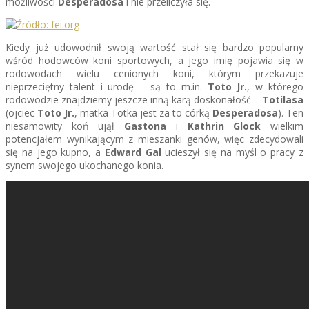
możliwości
Desperadosa
i nie przeliczyła się.
Kiedy już udowodnił swoją wartość stał się bardzo popularny
wśród hodowców koni sportowych, a jego imię pojawia się w
rodowodach wielu cenionych koni, którym przekazuje
nieprzeciętny talent i urodę – są to m.in.
Toto Jr.
, w którego
rodowodzie znajdziemy jeszcze inną karą doskonałość –
Totilasa
(ojciec
Toto Jr.
, matka Totka jest za to córką
Desperadosa
). Ten
niesamowity koń ujął
Gastona
i
Kathrin Glock
wielkim
potencjałem wynikającym z mieszanki genów, więc zdecydowali
się na jego kupno, a
Edward Gal
ucieszył się na myśl o pracy z
synem swojego ukochanego konia.