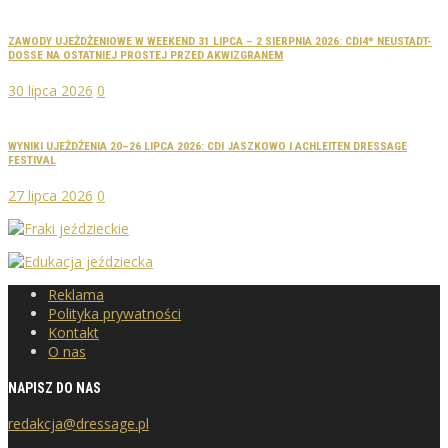
ZAWODY UJEŻDŻENIOWE W WEEKEND 31 LIPCA – 2 SIERPNIA 2026: CDI4* NEUSTADT-
DOSSE NA OSTATNIEJ PROSTEJ PRZED AKWIZGRANEM
30 lipca 2026
0
WYNIKI UJEŻDŻENIA 20–26 LIPCA 2026: CDI JASZKOWO I ACHLEITEN DRESSAGE
FESTIVAL
27 lipca 2026
0
Reklama
Polityka prywatności
Kontakt
O nas
NAPISZ DO NAS
redakcja@dressage.pl