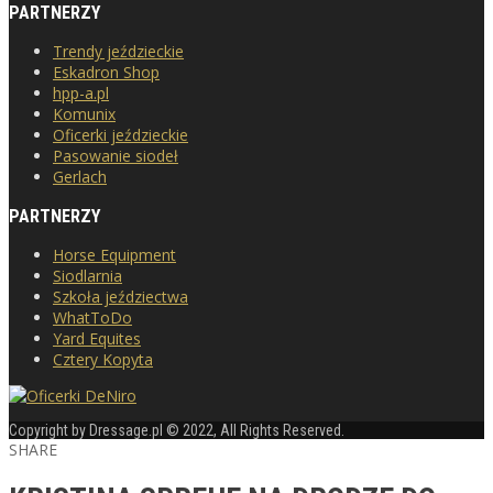
PARTNERZY
Trendy jeździeckie
Eskadron Shop
hpp-a.pl
Komunix
Oficerki jeździeckie
Pasowanie siodeł
Gerlach
PARTNERZY
Horse Equipment
Siodlarnia
Szkoła jeździectwa
WhatToDo
Yard Equites
Cztery Kopyta
Copyright by Dressage.pl © 2022, All Rights Reserved.
SHARE