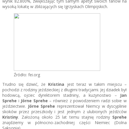
wynik 82.800%, zwiększając tym samym apetyt swoich fanów na
wysoką lokatę w zbliżających się Igrzyskach Olimpijskich.
Źródło: fei.org
Trudno się dziwić, że
Kristina
jest teraz w takim miejscu –
pochodzi z rodziny jeździeckiej z długimi tradycjami. Jej dziadek był
hodowcą, ojciec dyrektorem stadniny, a kuzynostwo –
Jan
Sprehe
i
Jörne Sprehe
– również z powodzeniem radzi sobie w
jeździectwie.
Jörne Sprehe
reprezentował Niemcy w dyscyplinie
skoków przez przeszkody i jest jednym z ulubionych jeźdźców
Kristiny
. Założoną około 25 lat temu stajnię rodziny
Sprehe
znajdziemy w północno-zachodniej części Niemiec (Dolna
Saksonia).