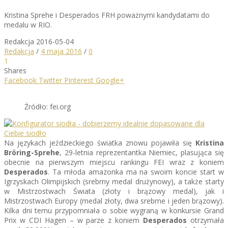
Kristina Sprehe i Desperados FRH poważnymi kandydatami do
medalu w RIO.
Redakcja
2016-05-04
Redakcja
/
4 maja 2016
/
0
1
Shares
Facebook
Twitter
Pinterest
Google+
Źródło: fei.org
Na językach jeździeckiego światka znowu pojawiła się
Kristina
Bröring-Sprehe
, 29-letnia reprezentantka Niemiec, plasująca się
obecnie na pierwszym miejscu rankingu FEI wraz z koniem
Desperados
. Ta młoda amazonka ma na swoim koncie start w
Igrzyskach Olimpijskich (srebrny medal drużynowy), a także starty
w Mistrzostwach Świata (złoty i brązowy medal), jak i
Mistrzostwach Europy (medal złoty, dwa srebrne i jeden brązowy).
Kilka dni temu przypomniała o sobie wygraną w konkursie Grand
Prix w CDI Hagen – w parze z koniem
Desperados
otrzymała