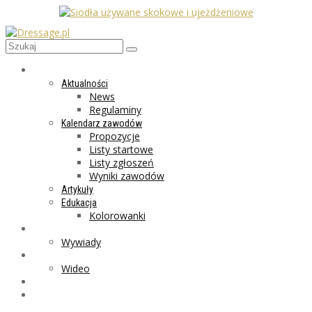
AKTUALNOŚCI
Aktualności
News
Regulaminy
Kalendarz zawodów
Propozycje
Listy startowe
Listy zgłoszeń
Wyniki zawodów
Artykuły
Edukacja
Kolorowanki
LIFESTYLE
Wywiady
GALERIA
Wideo
MARKET
PROGRAMY