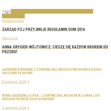
Tags:
CDI Hagen
De Niro
Desperados FRH
Destano
kristina
sprehe
Toto Jr.
Previous post
ZARZĄD PZJ PRZYJMUJE REGULAMIN OOM 2016
Next post
ANNA GRYGIER-WÓJTOWICZ: CIESZĘ SIĘ KAŻDYM KROKIEM DO
PRZODU!
UJEŻDŻENIE W WEEKEND 7–9 SIERPNIA 2026: MISTRZOSTWA DOLNEGO ŚLĄSKA I
ODLICZANIE DO AACHEN
6 sierpnia 2026
0
WYNIKI UJEŻDŻENIA 27 LIPCA – 2 SIERPNIA 2026: ME KUCÓW W LE MANS I TOP
DRESSAGE TALENT W SOLCU KUJAWSKIM
3 sierpnia 2026
0