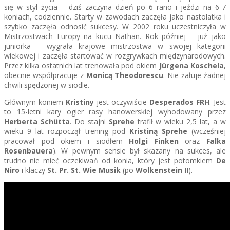
się w styl życia – dziś zaczyna dzień po 6 rano i jeździ na 6-7
koniach, codziennie. Starty w zawodach zaczęła jako nastolatka i
szybko zaczęła odnosić sukcesy. W 2002 roku uczestniczyła w
Mistrzostwach Europy na kucu Nathan. Rok później – już jako
juniorka – wygrała krajowe mistrzostwa w swojej kategorii
wiekowej i zaczęła startować w rozgrywkach międzynarodowych.
Przez kilka ostatnich lat trenowała pod okiem
Jürgena Koschela
,
obecnie współpracuje z
Monicą Theodorescu
. Nie żałuje żadnej
chwili spędzonej w siodle.
Głównym koniem
Kristiny
jest oczywiście
Desperados FRH
. Jest
to 15-letni kary ogier rasy hanowerskiej wyhodowany przez
Herberta Schütta
. Do stajni
Sprehe
trafił w wieku 2,5 lat, a w
wieku 9 lat rozpoczął trening pod
Kristiną Sprehe
(wcześniej
pracował pod okiem i siodłem
Holgi Finken
oraz
Falka
Rosenbauera
). W pewnym sensie był skazany na sukces, ale
trudno nie mieć oczekiwań od konia, który jest potomkiem
De
Niro
i klaczy
St. Pr. St. Wie Musik
(po
Wolkenstein II
).