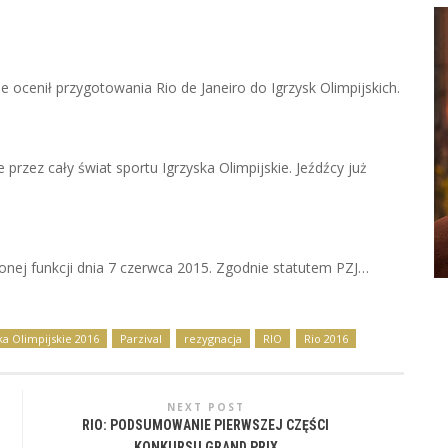
cenił przygotowania Rio de Janeiro do Igrzysk Olimpijskich.
przez cały świat sportu Igrzyska Olimpijskie. Jeźdźcy już
onej funkcji dnia 7 czerwca 2015. Zgodnie statutem PZJ…
ka Olimpijskie 2016
Parzival
rezygnacja
RIO
Rio 2016
NEXT POST
RIO: PODSUMOWANIE PIERWSZEJ CZĘŚCI
KONKURSU GRAND PRIX