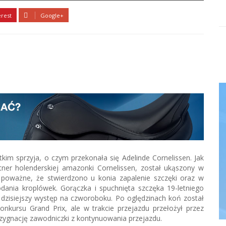
erest
Google+
stkim sprzyja, o czym przekonała się Adelinde Cornelissen. Jak
rtner holenderskiej amazonki Cornelissen, został ukąszony w
e poważne, że stwierdzono u konia zapalenie szczęki oraz w
dania kroplówek. Gorączka i spuchnięta szczęka 19-letniego
dzisiejszy występ na czworoboku. Po oględzinach koń został
onkursu Grand Prix, ale w trakcie przejazdu przełożył przez
ygnację zawodniczki z kontynuowania przejazdu.