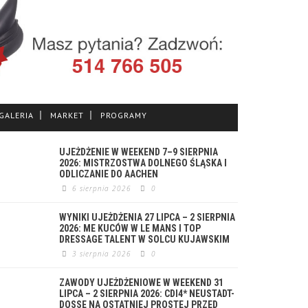
GALERIA
MARKET
PROGRAMY
UJEŻDŻENIE W WEEKEND 7–9 SIERPNIA
2026: MISTRZOSTWA DOLNEGO ŚLĄSKA I
ODLICZANIE DO AACHEN
6 sierpnia 2026
0
WYNIKI UJEŻDŻENIA 27 LIPCA – 2 SIERPNIA
2026: ME KUCÓW W LE MANS I TOP
DRESSAGE TALENT W SOLCU KUJAWSKIM
3 sierpnia 2026
0
ZAWODY UJEŻDŻENIOWE W WEEKEND 31
LIPCA – 2 SIERPNIA 2026: CDI4* NEUSTADT-
DOSSE NA OSTATNIEJ PROSTEJ PRZED