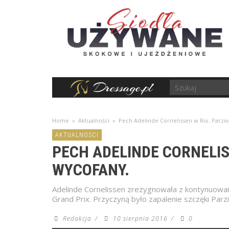
Home
»
Aktualności
»
Pech Adelinde Cornelissen w Rio. Parziv
AKTUALNOŚCI
PECH ADELINDE CORNELIS
WYCOFANY.
Adelinde Cornelissen zrezygnowała z kontynuowan
Grand Prix. Przyczyną było zapalenie szczęki Parz
Redakcja
/
10 sierpnia 2016
/
0