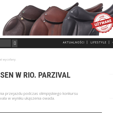
AKTUALNOŚCI
LIFESTYLE
al wycofany.
SEN W RIO. PARZIVAL
ia przejazdu podczas olimpijskiego konkursu
ivala w wyniku ukąszenia owada.