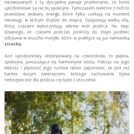
niezwiązanych z tą dyscypliną panuje przekonanie, że konie
ujeżdżeniowe są raczej spokojne. Tymczasem niektóre z nich to
prawdziwe wulkany energii, które tylko czekają na moment
nieuwagi, w którym dojdzie do erupcji. Dysponują wielką siłą,
którą czasami wykorzystują wbrew woli jeźdźca. Nic więc
dziwnego, że czasami podczas podróży do stajni jeździec
odczuwa w brzuchu motylki, które w praktyce są już namiastką
strachu
.
Koń ujeżdżeniowy obserwowany na czworoboku to piękna,
spokojna, poruszająca się harmonijnie istota. Patrząc na jego
lekkość i płynność jego ruchów łatwo zapomnieć, że jest też
bardzo dużym zwierzęciem, którego zachowanie bywa
niebezpieczne dla jeźdźca czy ludzi z otoczenia.