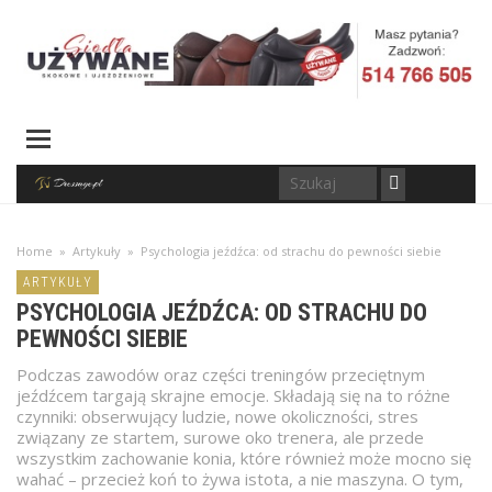
Home
»
Artykuły
»
Psychologia jeźdźca: od strachu do pewności siebie
ARTYKUŁY
PSYCHOLOGIA JEŹDŹCA: OD STRACHU DO
PEWNOŚCI SIEBIE
Podczas zawodów oraz części treningów przeciętnym
jeźdźcem targają skrajne emocje. Składają się na to różne
czynniki: obserwujący ludzie, nowe okoliczności, stres
związany ze startem, surowe oko trenera, ale przede
wszystkim zachowanie konia, które również może mocno się
wahać – przecież koń to żywa istota, a nie maszyna. O tym,