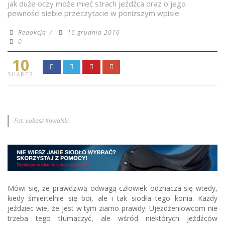
jak duże oczy może mieć strach jeźdźca oraz o jego
pewności siebie przeczytacie w poniższym wpisie.
Redakcja
/
16 grudnia 2016
0
10
SHARES
Fot. Łukasz Kowalski.
Mówi się, że prawdziwą odwagą człowiek odznacza się wtedy,
kiedy śmiertelnie się boi, ale i tak siodła tego konia. Każdy
jeździec wie, że jest w tym ziarno prawdy. Ujeżdżeniowcom nie
trzeba tego tłumaczyć, ale wśród niektórych jeźdźców