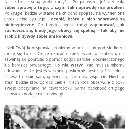
Niesie to ze sobą wiele korzyści. Po pierwsze, jeździec
zda
sobie sprawę z tego, z czym tak naprawdę ma problem
.
Po drugie, będzie w stanie na chłodno spojrzeć na wymienione
przez siebie sytuacje i
ocenić, które z nich naprawdę są
niebezpieczne
. Po trzecie, będzie mógł
zaplanować, jak
zachować się, kiedy jego obawy się spełnią – tak aby nie
zrobić krzywdy sobie ani koniowi
.
Jeżeli Twój koń sprawia problemy w boksie lub pod siodłem i
może się to dla Ciebie okazać niebezpieczne w skutkach, nie
zawahaj się poprosić o pomoc kogoś bardziej doświadczonego
lub bardziej odważnego.
To nie wstyd
. Nie musisz nikomu
udowadniać, że jesteś w stanie poskromić bestię. Jeżeli jednak
chcesz to robić sam, upewnij się, że masz wsparcie. Niech w
stajni będzie ktoś oprócz Ciebie. Niech ktoś obserwuje z boku
Twoje poczynania na czworoboku. Sama obecność drugiego
człowieka dodaje nieco odwagi.