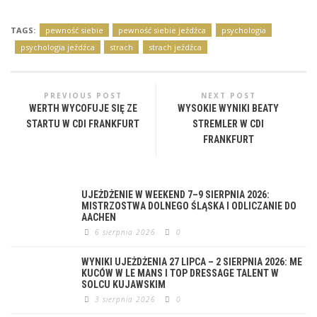
TAGS:
pewność siebie
pewność siebie jeźdźca
psychologia
psychologia jeźdźca
strach
strach jeźdźca
PREVIOUS POST
NEXT POST
WERTH WYCOFUJE SIĘ ZE
WYSOKIE WYNIKI BEATY
STARTU W CDI FRANKFURT
STREMLER W CDI
FRANKFURT
UJEŻDŻENIE W WEEKEND 7–9 SIERPNIA 2026:
MISTRZOSTWA DOLNEGO ŚLĄSKA I ODLICZANIE DO
AACHEN
6 sierpnia 2026
0
WYNIKI UJEŻDŻENIA 27 LIPCA – 2 SIERPNIA 2026: ME
KUCÓW W LE MANS I TOP DRESSAGE TALENT W
SOLCU KUJAWSKIM
3 sierpnia 2026
0