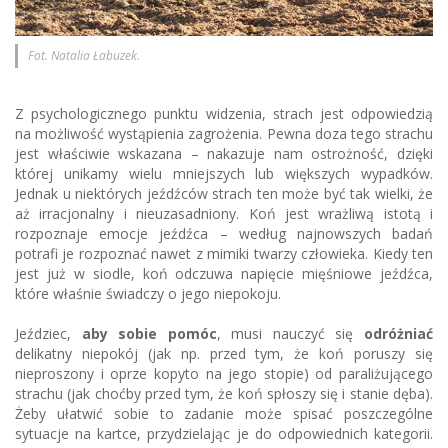
Fot. Natalia Łabuzek.
Z psychologicznego punktu widzenia, strach jest odpowiedzią
na możliwość wystąpienia zagrożenia. Pewna doza tego strachu
jest właściwie wskazana – nakazuje nam ostrożność, dzięki
której unikamy wielu mniejszych lub większych wypadków.
Jednak u niektórych jeźdźców strach ten może być tak wielki, że
aż irracjonalny i nieuzasadniony. Koń jest wrażliwą istotą i
rozpoznaje emocje jeźdźca – według najnowszych badań
potrafi je rozpoznać nawet z mimiki twarzy człowieka. Kiedy ten
jest już w siodle, koń odczuwa napięcie mięśniowe jeźdźca,
które właśnie świadczy o jego niepokoju.
Jeździec,
aby sobie pomóc
, musi nauczyć się
odróżniać
delikatny niepokój (jak np. przed tym, że koń poruszy się
nieproszony i oprze kopyto na jego stopie) od paraliżującego
strachu (jak choćby przed tym, że koń spłoszy się i stanie dęba).
Żeby ułatwić sobie to zadanie może spisać poszczególne
sytuacje na kartce, przydzielając je do odpowiednich kategorii.