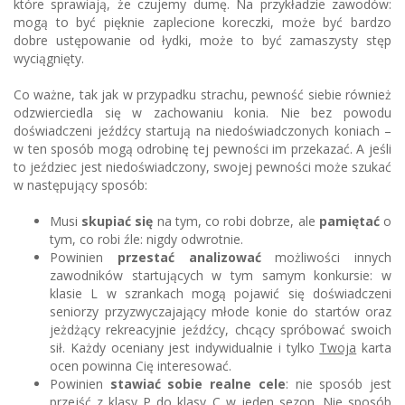
które sprawiają, że czujemy dumę. Na przykładzie zawodów:
mogą to być pięknie zaplecione koreczki, może być bardzo
dobre ustępowanie od łydki, może to być zamaszysty stęp
wyciągnięty.
Co ważne, tak jak w przypadku strachu, pewność siebie również
odzwierciedla się w zachowaniu konia. Nie bez powodu
doświadczeni jeźdźcy startują na niedoświadczonych koniach –
w ten sposób mogą odrobinę tej pewności im przekazać. A jeśli
to jeździec jest niedoświadczony, swojej pewności może szukać
w następujący sposób:
Musi
skupiać się
na tym, co robi dobrze, ale
pamiętać
o
tym, co robi źle: nigdy odwrotnie.
Powinien
przestać analizować
możliwości innych
zawodników startujących w tym samym konkursie: w
klasie L w szrankach mogą pojawić się doświadczeni
seniorzy przyzwyczajający młode konie do startów oraz
jeżdżący rekreacyjnie jeźdźcy, chcący spróbować swoich
sił. Każdy oceniany jest indywidualnie i tylko
Twoja
karta
ocen powinna Cię interesować.
Powinien
stawiać sobie realne cele
: nie sposób jest
przejść z klasy P do klasy C w jeden sezon. Nie sposób