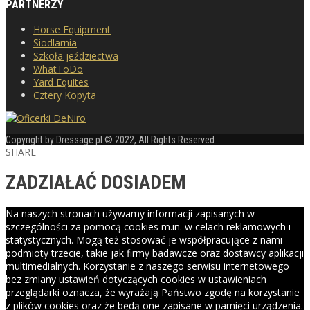
PARTNERZY
Horse Equipment
Siodlarnia
Szkoła jeździectwa
WhatToDo
Yard Equites
Cztery Kopyta
Copyright by Dressage.pl © 2022, All Rights Reserved.
SHARE
ZADZIAŁAĆ DOSIADEM
Na naszych stronach używamy informacji zapisanych w
szczególności za pomocą cookies m.in. w celach reklamowych i
statystycznych. Mogą też stosować je współpracujące z nami
podmioty trzecie, takie jak firmy badawcze oraz dostawcy aplikacji
multimedialnych. Korzystanie z naszego serwisu internetowego
bez zmiany ustawień dotyczących cookies w ustawieniach
przeglądarki oznacza, że wyrażają Państwo zgodę na korzystanie
z plików cookies oraz że będą one zapisane w pamięci urządzenia.