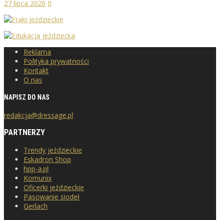
27 lipca 2026
0
Reklama
Polityka prywatności
Kontakt
O nas
NAPISZ DO NAS
redakcja@dressage.pl
PARTNERZY
Trendy jeździeckie
Eskadron Shop
hpp-a.pl
Komunix
Oficerki jeździeckie
Pasowanie siodeł
Gerlach