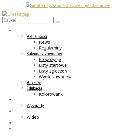
AKTUALNOŚCI
Aktualności
News
Regulaminy
Kalendarz zawodów
Propozycje
Listy startowe
Listy zgłoszeń
Wyniki zawodów
Artykuły
Edukacja
Kolorowanki
LIFESTYLE
Wywiady
GALERIA
Wideo
MARKET
PROGRAMY