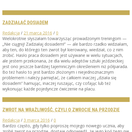
EDUKACJA
ZADZIAŁAĆ DOSIADEM
Redakcja
/
21 marca 2016
/
0
Wielokrotnie słyszałam towarzysząc prowadzonym treningom —
„Nie ciągnij! Zadziałaj dosiadem!” — ale bardzo rzadko widziałam,
aby ten, do którego ten zwrot był kierowany, wiedział, co z nim
zrobić. Hasło praca dosiadem jest używane w wielu sytuacjach,
ale jestem przekonana, że dla wielu adeptów sztuki jeździeckiej
jest ono jeszcze bardziej tajemniczym określeniem niż półparada.
Bo też hasło to jest bardzo złożonym i niejednoznacznym
problemem i należy pamiętać, że całkiem inaczej „działa się
dosiadem” hamując, inaczej ruszając, czy cofając lub też
wykonując każde pojedyncze ćwiczenie na placu.
EDUKACJA
ZWROT NA WRAŻLIWOŚĆ, CZYLI O ZWROCIE NA PRZODZIE
Redakcja
/
3 marca 2016
/
0
Bardzo często, gdy tylko poproszę mojego nowego ucznia, aby
zrobił zwrot na przodzie, dostaje odpowiedź, że jego koń tego nie