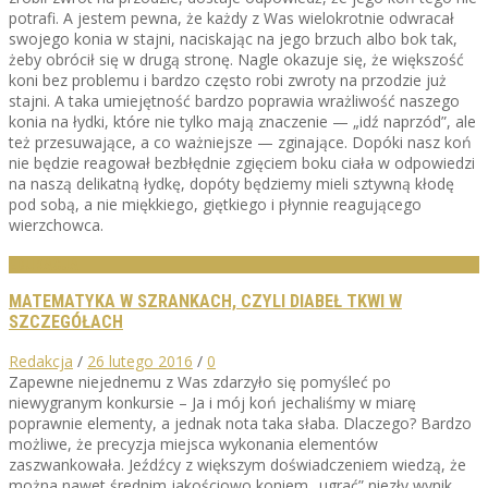
potrafi. A jestem pewna, że każdy z Was wielokrotnie odwracał
swojego konia w stajni, naciskając na jego brzuch albo bok tak,
żeby obrócił się w drugą stronę. Nagle okazuje się, że większość
koni bez problemu i bardzo często robi zwroty na przodzie już
stajni. A taka umiejętność bardzo poprawia wrażliwość naszego
konia na łydki, które nie tylko mają znaczenie — „idź naprzód”, ale
też przesuwające, a co ważniejsze — zginające. Dopóki nasz koń
nie będzie reagował bezbłędnie zgięciem boku ciała w odpowiedzi
na naszą delikatną łydkę, dopóty będziemy mieli sztywną kłodę
pod sobą, a nie miękkiego, giętkiego i płynnie reagującego
wierzchowca.
EDUKACJA
MATEMATYKA W SZRANKACH, CZYLI DIABEŁ TKWI W
SZCZEGÓŁACH
Redakcja
/
26 lutego 2016
/
0
Zapewne niejednemu z Was zdarzyło się pomyśleć po
niewygranym konkursie – Ja i mój koń jechaliśmy w miarę
poprawnie elementy, a jednak nota taka słaba. Dlaczego? Bardzo
możliwe, że precyzja miejsca wykonania elementów
zaszwankowała. Jeźdźcy z większym doświadczeniem wiedzą, że
można nawet średnim jakościowo koniem „ugrać” niezły wynik,