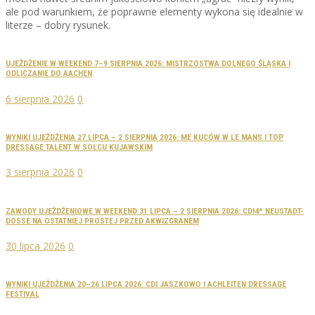
ale pod warunkiem, że poprawne elementy wykona się idealnie w
literze – dobry rysunek.
UJEŻDŻENIE W WEEKEND 7–9 SIERPNIA 2026: MISTRZOSTWA DOLNEGO ŚLĄSKA I
ODLICZANIE DO AACHEN
6 sierpnia 2026
0
WYNIKI UJEŻDŻENIA 27 LIPCA – 2 SIERPNIA 2026: ME KUCÓW W LE MANS I TOP
DRESSAGE TALENT W SOLCU KUJAWSKIM
3 sierpnia 2026
0
ZAWODY UJEŻDŻENIOWE W WEEKEND 31 LIPCA – 2 SIERPNIA 2026: CDI4* NEUSTADT-
DOSSE NA OSTATNIEJ PROSTEJ PRZED AKWIZGRANEM
30 lipca 2026
0
WYNIKI UJEŻDŻENIA 20–26 LIPCA 2026: CDI JASZKOWO I ACHLEITEN DRESSAGE
FESTIVAL