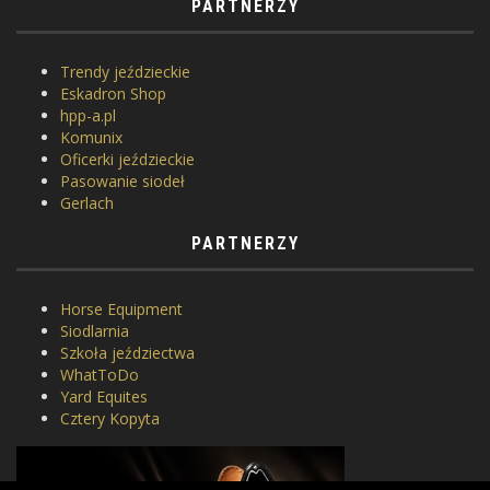
PARTNERZY
Trendy jeździeckie
Eskadron Shop
hpp-a.pl
Komunix
Oficerki jeździeckie
Pasowanie siodeł
Gerlach
PARTNERZY
Horse Equipment
Siodlarnia
Szkoła jeździectwa
WhatToDo
Yard Equites
Cztery Kopyta