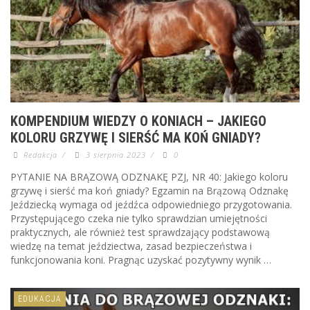
KOMPENDIUM WIEDZY O KONIACH – JAKIEGO
KOLORU GRZYWĘ I SIERŚĆ MA KOŃ GNIADY?
Redakcja
/
3 sierpnia 2023
/
0
PYTANIE NA BRĄZOWĄ ODZNAKĘ PZJ, NR 40: Jakiego koloru
grzywę i sierść ma koń gniady? Egzamin na Brązową Odznakę
Jeździecką wymaga od jeźdźca odpowiedniego przygotowania.
Przystępującego czeka nie tylko sprawdzian umiejętności
praktycznych, ale również test sprawdzający podstawową
wiedzę na temat jeździectwa, zasad bezpieczeństwa i
funkcjonowania koni. Pragnąc uzyskać pozytywny wynik …
EDUKACJA