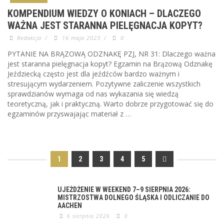
KOMPENDIUM WIEDZY O KONIACH – DLACZEGO
WAŻNA JEST STARANNA PIELĘGNACJA KOPYT?
Redakcja
/
16 maja 2023
/
0
PYTANIE NA BRĄZOWĄ ODZNAKĘ PZJ, NR 31: Dlaczego ważna
jest staranna pielęgnacja kopyt? Egzamin na Brązową Odznakę
Jeździecką często jest dla jeźdźców bardzo ważnym i
stresującym wydarzeniem. Pozytywne zaliczenie wszystkich
sprawdzianów wymaga od nas wykazania się wiedzą
teoretyczną, jak i praktyczną. Warto dobrze przygotować się do
egzaminów przyswajając materiał z …
1
2
3
4
5
UJEŻDŻENIE W WEEKEND 7–9 SIERPNIA 2026:
MISTRZOSTWA DOLNEGO ŚLĄSKA I ODLICZANIE DO
AACHEN
6 sierpnia 2026
0