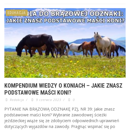
EDUKACJA
KOMPENDIUM WIEDZY O KONIACH – JAKIE ZNASZ
PODSTAWOWE MAŚCI KONI?
Redakcja
/
9 czerwca 2023
/
0
PYTANIE NA BRĄZOWĄ ODZNAKĘ PZJ, NR 39: Jakie znasz
podstawowe maści koni? Wybranie zawodowej ścieżki
jeździeckiej wiąże się ze zdobyciem odpowiednich uprawnień
dotyczących wyjazdów na zawody. Pragnąc wspinać się po