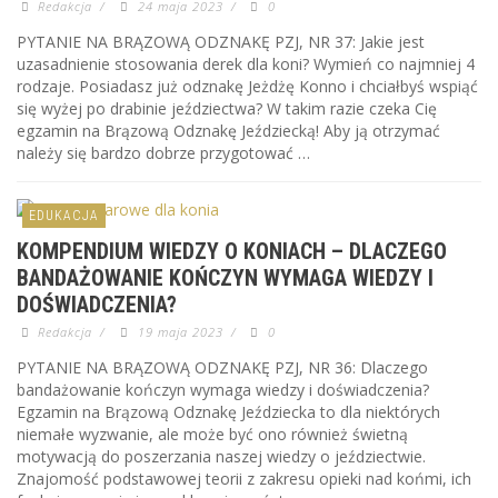
Redakcja
/
24 maja 2023
/
0
PYTANIE NA BRĄZOWĄ ODZNAKĘ PZJ, NR 37: Jakie jest
uzasadnienie stosowania derek dla koni? Wymień co najmniej 4
rodzaje. Posiadasz już odznakę Jeżdżę Konno i chciałbyś wspiąć
się wyżej po drabinie jeździectwa? W takim razie czeka Cię
egzamin na Brązową Odznakę Jeździecką! Aby ją otrzymać
należy się bardzo dobrze przygotować …
EDUKACJA
KOMPENDIUM WIEDZY O KONIACH – DLACZEGO
BANDAŻOWANIE KOŃCZYN WYMAGA WIEDZY I
DOŚWIADCZENIA?
Redakcja
/
19 maja 2023
/
0
PYTANIE NA BRĄZOWĄ ODZNAKĘ PZJ, NR 36: Dlaczego
bandażowanie kończyn wymaga wiedzy i doświadczenia?
Egzamin na Brązową Odznakę Jeździecka to dla niektórych
niemałe wyzwanie, ale może być ono również świetną
motywacją do poszerzania naszej wiedzy o jeździectwie.
Znajomość podstawowej teorii z zakresu opieki nad końmi, ich