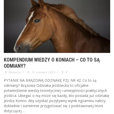
KOMPENDIUM WIEDZY O KONIACH – CO TO SĄ
ODMIANY?
Redakcja
/
12 czerwca 2023
/
0
PYTANIE NA BRĄZOWĄ ODZNAKĘ PZJ, NR 42: Co to są
odmiany? Brązowa Odznaka Jeździecka to oficjalne
potwierdzenie wiedzy teoretycznej i umiejętności praktycznych
jeźdźca. Ubiegać o nią może się każdy, kto posiada już odznakę
Jeżdżę Konno. Aby uzyskać pozytywny wynik egzaminu należy
dokładnie i sumiennie przygotować się z podstawowej teorii
dotyczącej …