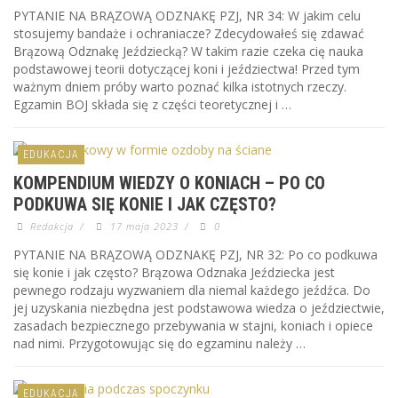
PYTANIE NA BRĄZOWĄ ODZNAKĘ PZJ, NR 34: W jakim celu
stosujemy bandaże i ochraniacze? Zdecydowałeś się zdawać
Brązową Odznakę Jeździecką? W takim razie czeka cię nauka
podstawowej teorii dotyczącej koni i jeździectwa! Przed tym
ważnym dniem próby warto poznać kilka istotnych rzeczy.
Egzamin BOJ składa się z części teoretycznej i …
EDUKACJA
KOMPENDIUM WIEDZY O KONIACH – PO CO
PODKUWA SIĘ KONIE I JAK CZĘSTO?
Redakcja
/
17 maja 2023
/
0
PYTANIE NA BRĄZOWĄ ODZNAKĘ PZJ, NR 32: Po co podkuwa
się konie i jak często? Brązowa Odznaka Jeździecka jest
pewnego rodzaju wyzwaniem dla niemal każdego jeźdźca. Do
jej uzyskania niezbędna jest podstawowa wiedza o jeździectwie,
zasadach bezpiecznego przebywania w stajni, koniach i opiece
nad nimi. Przygotowując się do egzaminu należy …
EDUKACJA