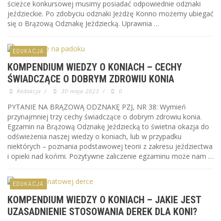
ścieżce konkursowej musimy posiadać odpowiednie odznaki
jeździeckie. Po zdobyciu odznaki Jeżdżę Konno możemy ubiegać
się o Brązową Odznakę Jeździecką. Uprawnia …
EDUKACJA
KOMPENDIUM WIEDZY O KONIACH – CECHY
ŚWIADCZĄCE O DOBRYM ZDROWIU KONIA
Redakcja
/
30 maja 2023
/
0
PYTANIE NA BRĄZOWĄ ODZNAKĘ PZJ, NR 38: Wymień
przynajmniej trzy cechy świadczące o dobrym zdrowiu konia.
Egzamin na Brązową Odznakę Jeździecką to świetna okazja do
odświeżenia naszej wiedzy o koniach, lub w przypadku
niektórych – poznania podstawowej teorii z zakresu jeździectwa
i opieki nad końmi. Pozytywne zaliczenie egzaminu może nam …
EDUKACJA
KOMPENDIUM WIEDZY O KONIACH – JAKIE JEST
UZASADNIENIE STOSOWANIA DEREK DLA KONI?