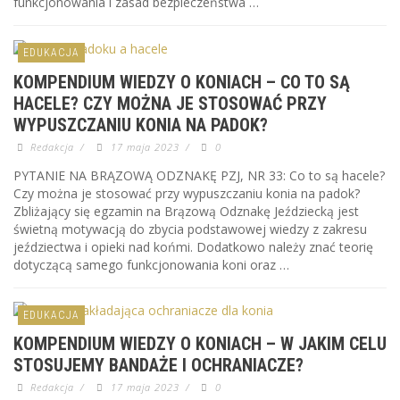
funkcjonowania i zasad bezpieczeństwa …
EDUKACJA
KOMPENDIUM WIEDZY O KONIACH – CO TO SĄ
HACELE? CZY MOŻNA JE STOSOWAĆ PRZY
WYPUSZCZANIU KONIA NA PADOK?
Redakcja
/
17 maja 2023
/
0
PYTANIE NA BRĄZOWĄ ODZNAKĘ PZJ, NR 33: Co to są hacele?
Czy można je stosować przy wypuszczaniu konia na padok?
Zbliżający się egzamin na Brązową Odznakę Jeździecką jest
świetną motywacją do zbycia podstawowej wiedzy z zakresu
jeździectwa i opieki nad końmi. Dodatkowo należy znać teorię
dotyczącą samego funkcjonowania koni oraz …
EDUKACJA
KOMPENDIUM WIEDZY O KONIACH – W JAKIM CELU
STOSUJEMY BANDAŻE I OCHRANIACZE?
Redakcja
/
17 maja 2023
/
0